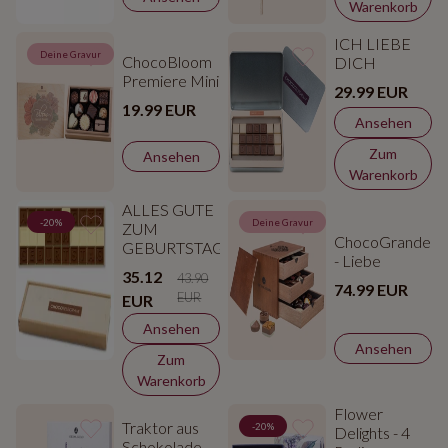
Warenkorb
ICH LIEBE
Deine Gravur
ChocoBloom
DICH
Premiere Mini
29.99 EUR
19.99 EUR
Ansehen
Zum
Ansehen
Warenkorb
ALLES GUTE
-20%
Deine Gravur
ZUM
ChocoGrande
GEBURTSTAG
- Liebe
35.12
43.90
74.99 EUR
EUR
EUR
Ansehen
Ansehen
Zum
Warenkorb
Flower
Traktor aus
-20%
Delights - 4
Schokolade