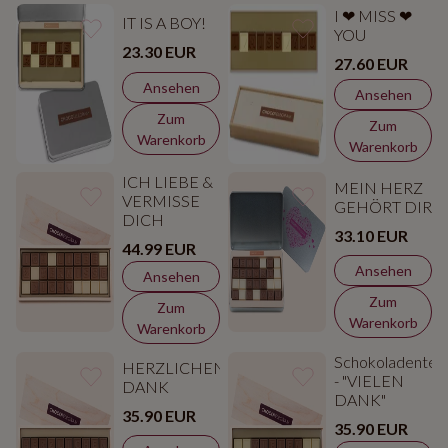
I ❤ MISS ❤
IT IS A BOY!
YOU
23.30 EUR
27.60 EUR
Ansehen
Ansehen
Zum
Zum
Warenkorb
Warenkorb
ICH LIEBE &
MEIN HERZ
VERMISSE
GEHÖRT DIR
DICH
33.10 EUR
44.99 EUR
Ansehen
Ansehen
Zum
Zum
Warenkorb
Warenkorb
Schokoladentel
HERZLICHEN
- "VIELEN
DANK
DANK"
35.90 EUR
35.90 EUR