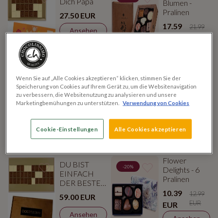
Dich Papa
Blumen -
Pralinen
27.50 EUR
17.59
21.99
Ansehen
EUR
EUR
Zum
Ansehen
Warenkorb
FÜR DEN
PAPA DU
Wenn Sie auf „Alle Cookies akzeptieren“ klicken, stimmen Sie der
BESTEN
BIST DER
Speicherung von Cookies auf Ihrem Gerät zu, um die Websitenavigation
PAPA
BESTE
zu verbessern, die Websitenutzung zu analysieren und unsere
Marketingbemühungen zu unterstützen.
Verwendung von Cookies
38.50 EUR
43.90 EUR
Ansehen
Ansehen
Cookie-Einstellungen
Alle Cookies akzeptieren
Zum
Zum
Warenkorb
Warenkorb
Flower
DU BIST
-20%
Delights - 6
EINFACH
Pralinen
DER BESTE,
PAPA
10.39
12.99
59.00 EUR
EUR
EUR
Ansehen