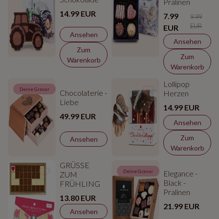
Pralinen
14.99 EUR
7.99
9.99
EUR
EUR
Ansehen
Ansehen
Zum
Zum
Warenkorb
Warenkorb
Lollipop
Deine Gravur
Chocolaterie -
Herzen
Liebe
14.99 EUR
49.99 EUR
Ansehen
Zum
Ansehen
Warenkorb
GRÜSSE
Deine Gravur
Elegance -
ZUM
Black -
FRÜHLING
Pralinen
13.80 EUR
21.99 EUR
Ansehen