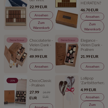
HEIRATEN?
22.99 EUR
46.70 EUR
Ansehen
Ansehen
Zum
Zum
Warenkorb
Warenkorb
Chocolaterie -
Elegance -
Deine Gravur
Deine Gravur
Vielen Dank -
Vielen Dank -
Pralinen
Pralinen
49.99 EUR
21.99 EUR
Ansehen
Ansehen
Lollipop
ChocoClassic
-20%
'Zartbitterherz'
- Pralinen
4.99 EUR
27.99
34.99
EUR
Ansehen
EUR
Zum
Ansehen