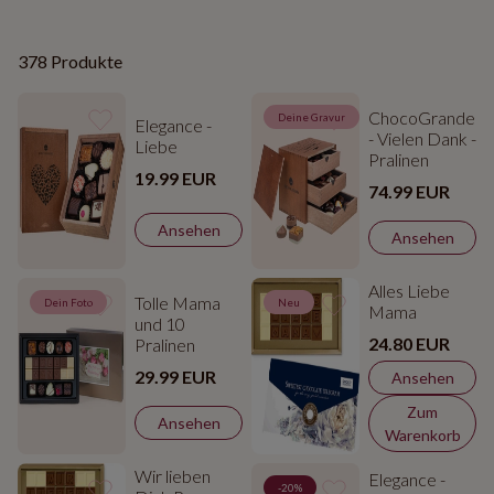
378 Produkte
ChocoGrande
Deine Gravur
Elegance -
- Vielen Dank -
Liebe
Pralinen
19.99 EUR
74.99 EUR
Ansehen
Ansehen
Alles Liebe
Tolle Mama
Dein Foto
Neu
Mama
und 10
24.80 EUR
Pralinen
29.99 EUR
Ansehen
Zum
Ansehen
Warenkorb
Wir lieben
Elegance -
-20%