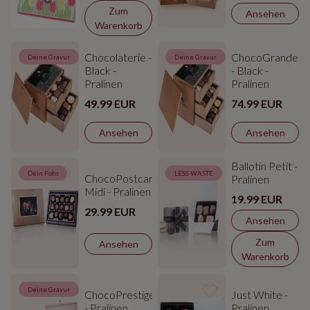
Zum
Ansehen
Warenkorb
Chocolaterie -
ChocoGrande
Deine Gravur
Deine Gravur
Black -
- Black -
Pralinen
Pralinen
49.99 EUR
74.99 EUR
Ansehen
Ansehen
Ballotin Petit -
Dein Foto
LESS WASTE
ChocoPostcard
Pralinen
Midi - Pralinen
19.99 EUR
29.99 EUR
Ansehen
Zum
Ansehen
Warenkorb
Deine Gravur
ChocoPrestige
Just White -
- Pralinen
Pralinen