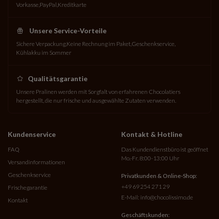
Vorkasse
PayPal
Kreditkarte
Unsere Service-Vorteile
Sichere Verpackung
Keine Rechnung im Paket
Geschenkservice
Kühlakku im Sommer
Qualitätsgarantie
Unsere Pralinen werden mit Sorgfalt von erfahrenen Chocolatiers
hergestellt, die nur frische und ausgewählte Zutaten verwenden.
Kundenservice
Kontakt & Hotline
FAQ
Das Kundendienstbüro ist geöffnet
Mo.-Fr. 8:00-13:00 Uhr
Versandinformationen
Geschenkservice
Privatkunden & Online-Shop:
+49 69 254 271 29
Frischegarantie
E-Mail:
info@chocolissimo.de
Kontakt
Geschäftskunden: