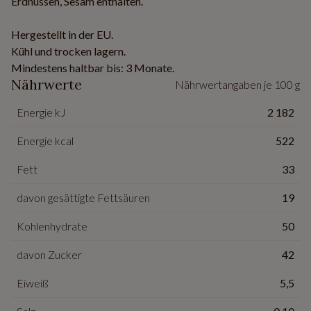
Erdnüssen, Sesam enthalten.
Hergestellt in der EU.
Kühl und trocken lagern.
Mindestens haltbar bis: 3 Monate.
Nährwerte
Nährwertangaben je 100 g
Energie kJ
2 182
Energie kcal
522
Fett
33
davon gesättigte Fettsäuren
19
Kohlenhydrate
50
davon Zucker
42
Eiweiß
5,5