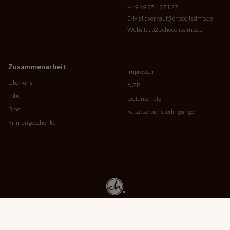
+49 69 254 271 27
E-Mail:
verkauf@chocolissimo.de
Website:
b2b.chocolissimo.de
Zusammenarbeit
Impressum
Über uns
AGB
Jobs
Datenschutz
Blog
Rabattaktionsbedingungen
Firmengeschenke