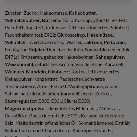
Zutaten: Zucker, Kakaomasse, Kakaobutter,
Vollmilchpulver
,
Butteröl
, Sorbitolsirup, pflanzliches Fett:
Palmfett, Rapsfett, Kokosnussfett, Fraktioniertes Palmfett;
Feuchthaltemittel: E422; Glukosesirup,
Haselnüsse
,
Vollmilch
, Invertzuckersirup, Wasser,
Laktose
,
Pistazien
,
Emulgator:
Sojalecithin
, Rapslecithin, Sonnenblumenlecithin,
E471; Himbeeren, gehackte Kakaobohnen,
Sahnepulver
,
Weizenmehl
, natürliches Aroma: Vanille, Birne, Karamell,
Walnuss
,
Mandeln
, Himbeere; Kaffee, fettreduziertes
Kakaopulver, Konzentrat: Radieschen, schwarze
Johannisbeere, Apfel; Extrakt: Vanille, Spirulina, wilder
Safran; natürliche Aromen, karamellisierter Zucker ,
Säureregulator: E330, E331; Säure: E330;
Magermilchpulver
, dehydriertes
Milchfett
, Meersalz,
Reisstärke, Backtriebmittel: E500ii; Karamellzuckersirup,
Salz, Maltodextrin, pflanzliches Öl: Sonnenblumenöl. Enthält
Kakaobutter und Pflanzenfette. Kann Spuren von Ei,