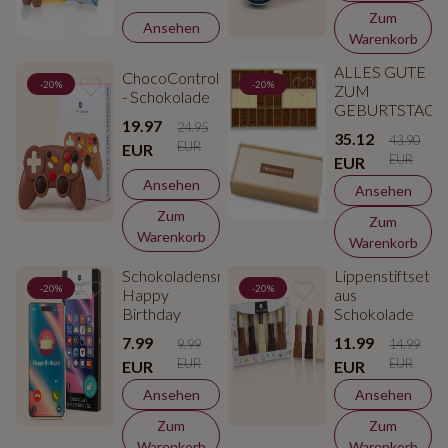
Zum
Ansehen
Warenkorb
ALLES GUTE
ChocoController
-20%
-20%
ZUM
- Schokolade
GEBURTSTAG
19.97
24.95
35.12
43.90
EUR
EUR
EUR
EUR
Ansehen
Ansehen
Zum
Zum
Warenkorb
Warenkorb
Schokoladensmartphone
Lippenstiftset
-20%
-20%
Happy
aus
Birthday
Schokolade
7.99
11.99
9.99
14.99
EUR
EUR
EUR
EUR
Ansehen
Ansehen
Zum
Zum
Warenkorb
Warenkorb