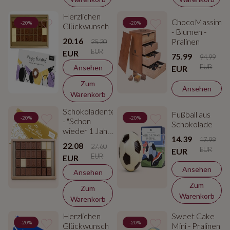
Herzlichen
ChocoMassimo
-20%
-20%
Glückwunsch
- Blumen -
20.16
Pralinen
25.20
EUR
EUR
75.99
94.99
EUR
Ansehen
EUR
Zum
Ansehen
Warenkorb
Schokoladentelegramm
Fußball aus
-20%
-20%
- "Schon
Schokolade
wieder 1 Jahr
14.39
älter :)"
17.99
22.08
27.60
EUR
EUR
EUR
EUR
Ansehen
Ansehen
Zum
Zum
Warenkorb
Warenkorb
Herzlichen
Sweet Cake
-20%
-20%
Glückwunsch
Mini - Pralinen