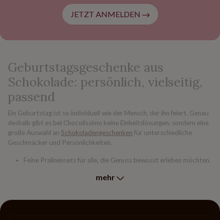
JETZT ANMELDEN
Geburtstagsgeschenke aus
Schokolade: persönlich, vielseitig,
passend
Ein Geburtstag ist so individuell wie der Mensch, der ihn feiert. Genau
deshalb gibt es bei Chocolissimo keine Einheitslösungen, sondern eine
große Auswahl an
Schokoladengeschenken
für unterschiedliche
Geschmäcker und Persönlichkeiten.
Feine Pralinensets für alle, die Genuss bewusst erleben möchten.
Edle
Schokoladentafeln
mit klaren Designs oder verspielten
mehr
Motiven.
Kombinierte Geschenksets für alle, denen ein einzelnes Stück
nicht genug ist.
Am Ende zählt nicht die Größe des Geschenks, sondern das Gefühl,