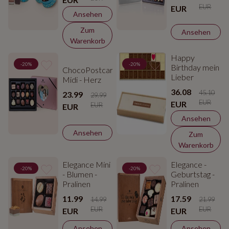
EUR
EUR
Ansehen
Zum
Ansehen
Warenkorb
Happy
-20%
-20%
Birthday mein
ChocoPostcard
Lieber
Midi - Herz
36.08
45.10
23.99
29.99
EUR
EUR
EUR
EUR
Ansehen
Ansehen
Zum
Warenkorb
Elegance Mini
Elegance -
-20%
-20%
- Blumen -
Geburtstag -
Pralinen
Pralinen
11.99
17.59
14.99
21.99
EUR
EUR
EUR
EUR
Ansehen
Ansehen