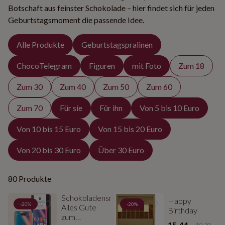
Botschaft aus feinster Schokolade – hier findet sich für jeden
Geburtstagsmoment die passende Idee.
Alle Produkte
Geburtstagspralinen
ChocoTelegram
Figuren
mit Foto
Zum 18
Zum 30
Zum 40
Zum 50
Zum 60
Zum 70
Für sie
Für ihn
Von 5 bis 10 Euro
Von 10 bis 15 Euro
Von 15 bis 20 Euro
Von 20 bis 30 Euro
Über 30 Euro
80 Produkte
Schokoladensmartphone
Happy
-20%
-20%
Alles Gute
Birthday
zum
15.44