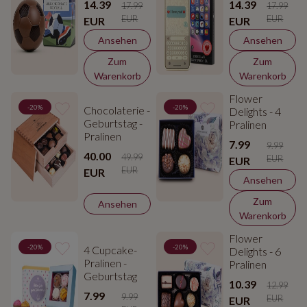
14.39
14.39
17.99
17.99
EUR
EUR
EUR
EUR
Ansehen
Ansehen
Zum
Zum
Warenkorb
Warenkorb
Flower
-20%
-20%
Chocolaterie -
Delights - 4
Geburtstag -
Pralinen
Pralinen
7.99
9.99
40.00
49.99
EUR
EUR
EUR
EUR
Ansehen
Zum
Ansehen
Warenkorb
Flower
-20%
-20%
4 Cupcake-
Delights - 6
Pralinen -
Pralinen
Geburtstag
10.39
12.99
7.99
9.99
EUR
EUR