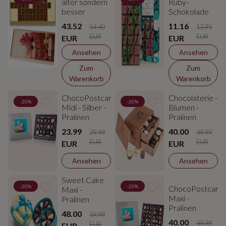
älter sondern
Ruby-
besser
Schokolade
43.52
11.16
54.40
13.95
EUR
EUR
EUR
EUR
Ansehen
Ansehen
Zum
Zum
Warenkorb
Warenkorb
ChocoPostcard
Chocolaterie -
-20%
-20%
Midi - Silber -
Blumen -
Pralinen
Pralinen
23.99
40.00
29.99
49.99
EUR
EUR
EUR
EUR
Ansehen
Ansehen
Sweet Cake
-20%
-20%
ChocoPostcard
Maxi -
Maxi -
Pralinen
Pralinen
48.00
59.99
40.00
49.99
EUR
EUR