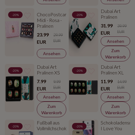
Dubai Art
ChocoPostcard
-20%
-20%
Pralinen
Midi - Rosa -
31.99
Pralinen
39.99
EUR
EUR
23.99
29.99
EUR
Ansehen
EUR
Zum
Ansehen
Warenkorb
Dubai Art
Dubai Art
-20%
-20%
Pralinen XS
Pralinen XL
7.99
11.99
9.99
14.99
EUR
EUR
EUR
EUR
Ansehen
Ansehen
Zum
Zum
Warenkorb
Warenkorb
Fußball aus
Schokoladensma
-20%
-20%
Vollmilchschokolade
I Love You