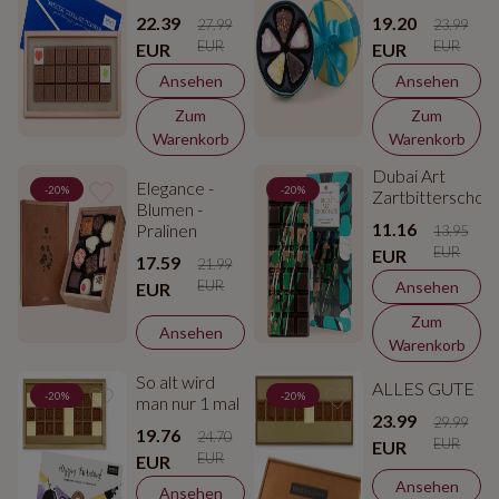
22.39
19.20
27.99
23.99
EUR
EUR
EUR
EUR
Ansehen
Ansehen
Zum
Zum
Warenkorb
Warenkorb
Dubai Art
Elegance -
-20%
-20%
Zartbitterschok
Blumen -
11.16
Pralinen
13.95
EUR
EUR
17.59
21.99
EUR
Ansehen
EUR
Zum
Ansehen
Warenkorb
So alt wird
ALLES GUTE
-20%
-20%
man nur 1 mal
23.99
29.99
19.76
24.70
EUR
EUR
EUR
EUR
Ansehen
Ansehen