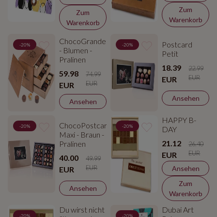
Zum
Zum
Warenkorb
Warenkorb
ChocoGrande
Postcard
-20%
-20%
- Blumen -
Petit
Pralinen
18.39
22.99
59.98
74.99
EUR
EUR
EUR
EUR
Ansehen
Ansehen
HAPPY B-
ChocoPostcard
-20%
-20%
DAY
Maxi - Braun -
21.12
Pralinen
26.40
EUR
EUR
40.00
49.99
EUR
Ansehen
EUR
Zum
Ansehen
Warenkorb
Du wirst nicht
Dubai Art
-20%
-20%