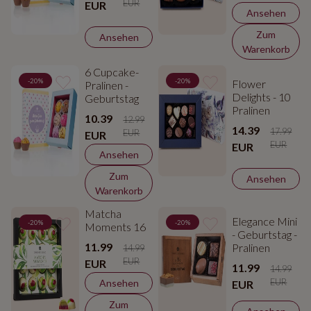
EUR
EUR
Ansehen
Zum
Ansehen
Warenkorb
6 Cupcake-
-20%
-20%
Flower
Pralinen -
Delights - 10
Geburtstag
Pralinen
10.39
12.99
14.39
17.99
EUR
EUR
EUR
EUR
Ansehen
Zum
Ansehen
Warenkorb
Matcha
Elegance Mini
-20%
-20%
Moments 16
- Geburtstag -
11.99
Pralinen
14.99
EUR
EUR
11.99
14.99
EUR
Ansehen
EUR
Zum