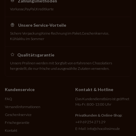
Zahlungsmethoden
Vorkasse
PayPal
Kreditkarte
Unsere Service-Vorteile
Sichere Verpackung
Keine Rechnung im Paket
Geschenkservice
Kühlakku im Sommer
Qualitätsgarantie
Unsere Pralinen werden mit Sorgfalt von erfahrenen Chocolatiers
hergestellt, die nur frische und ausgewählte Zutaten verwenden.
Kundenservice
Kontakt & Hotline
FAQ
Das Kundendienstbüro ist geöffnet
Mo.-Fr. 8:00-13:00 Uhr
Versandinformationen
Geschenkservice
Privatkunden & Online-Shop:
+49 69 254 271 29
Frischegarantie
E-Mail:
info@chocolissimo.de
Kontakt