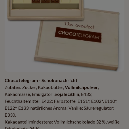
Chocotelegram - Schokonachricht
Zutaten: Zucker, Kakaobutter,
Vollmilchpulver
,
Kakaomasse, Emulgator:
Sojalecithin
, E433;
Feuchthaltemittel: E422; Farbstoffe: E151*, E102*, E110*,
E122*, E133; natürliches Aroma: Vanille; Säureregulator:
E330.
Kakaoanteil mindestens: Vollmilchschokolade 32 %, weiße
Schokolade 26 %.