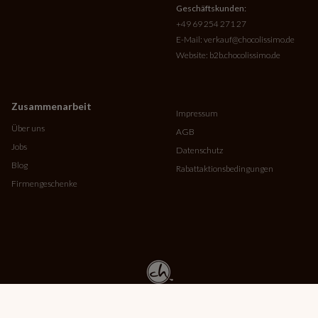
Geschäftskunden:
+49 69 254 271 27
E-Mail:
verkauf@chocolissimo.de
Website:
b2b.chocolissimo.de
Zusammenarbeit
Impressum
Über uns
AGB
Jobs
Datenschutz
Blog
Rabattaktionsbedingungen
Firmengeschenke