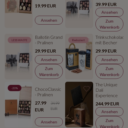
39.99 EUR
19.99 EUR
Ansehen
Ansehen
Zum
Warenkorb
Ballotin Grand
Trinkschokolade
LESS WASTE
Reduziert
- Pralinen
mit Becher
29.99 EUR
29.99 EUR
Ansehen
Ansehen
Zum
Zum
Warenkorb
Warenkorb
The Unique
ChocoClassic
-20%
Dalí
- Pralinen
Experience
27.99
34.99
244.99 EUR
EUR
EUR
Ansehen
Zum
Ansehen
Warenkorb