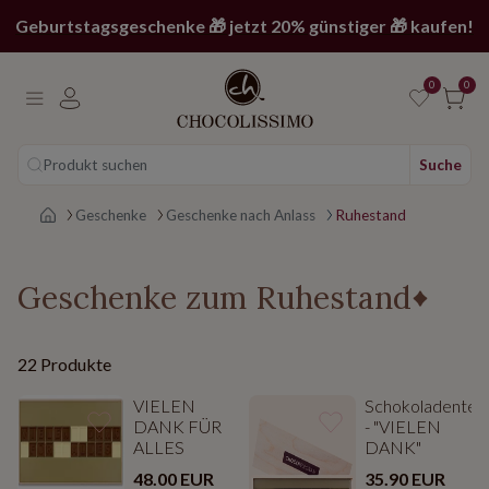
Geburtstagsgeschenke 🎁 jetzt 20% günstiger 🎁 kaufen!
0
0
Produkt suchen
Suche
Main page
Geschenke
Geschenke nach Anlass
Ruhestand
Geschenke zum Ruhestand
22 Produkte
VIELEN
Schokoladentel
DANK FÜR
- "VIELEN
ALLES
DANK"
48.00 EUR
35.90 EUR