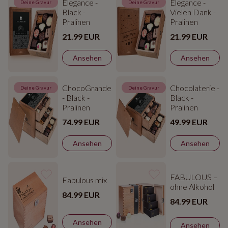
Elegance -
Elegance -
Deine Gravur
Deine Gravur
Black -
Vielen Dank -
Pralinen
Pralinen
21.99 EUR
21.99 EUR
Ansehen
Ansehen
ChocoGrande
Chocolaterie -
Deine Gravur
Deine Gravur
- Black -
Black -
Pralinen
Pralinen
74.99 EUR
49.99 EUR
Ansehen
Ansehen
FABULOUS –
Fabulous mix
ohne Alkohol
84.99 EUR
84.99 EUR
Ansehen
Ansehen