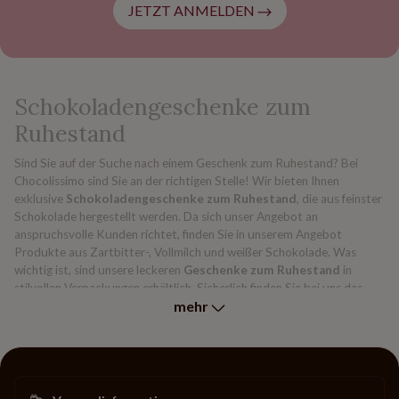
JETZT ANMELDEN
Schokoladengeschenke zum
Ruhestand
Sind Sie auf der Suche nach einem Geschenk zum Ruhestand? Bei
Chocolissimo sind Sie an der richtigen Stelle! Wir bieten Ihnen
exklusive
Schokoladengeschenke zum Ruhestand
, die aus feinster
Schokolade hergestellt werden. Da sich unser Angebot an
anspruchsvolle Kunden richtet, finden Sie in unserem Angebot
Produkte aus Zartbitter-, Vollmilch und weißer Schokolade. Was
wichtig ist, sind unsere leckeren
Geschenke zum Ruhestand
in
stilvollen Verpackungen erhältlich. Sicherlich finden Sie bei uns das
mehr
richtige Geschenk für Ihren Arbeitskollegen.
Klassische Schokoladentafeln in
vielen Ausführungen
Egal, ob Sie
Geschenke zum Ruhestand für eine Frau
oder einen