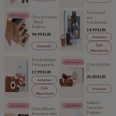
Fischerset
Deine Gravur
ChocoMassimo
aus
- Black -
Schokolade
Pralinen
14.99 EUR
94.99 EUR
Ansehen
Zum
Ansehen
Warenkorb
Schokoladiger
Deine Gravur
ChocoMotor
Fotoapparat
II
17.99 EUR
25.00 EUR
Ansehen
Zum
Ansehen
Warenkorb
Ballotin
Deine Gravur
LESS WASTE
Supreme -
ChocoBloom
Pralinen
Premiere Mini