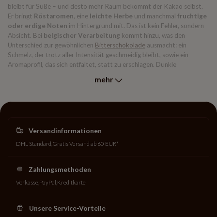
bleibt für Süße – und desto mehr Raum bekommt der Kakao selbst.
Er bringt
Röstaromen
, eine
leichte Herbe
und manchmal
fruchtige
oder erdige Noten
im Hintergrund mit. Das ist kein Fehler, sondern
Absicht. Bei
belgischer Verarbeitung
kommt hinzu, was den
Unterschied zur gewöhnlichen
Bitterschokolade
ausmacht: ein
Schmelz, der trotz aller Intensität geschmeidig bleibt, sowie ein
Aromaprofil, das sich entfaltet, statt zu erschlagen. Dunkle
Schokolade in dieser Qualität ist kein Verzicht. Sie ist eine
mehr
Entscheidung.
Gut für die Sinne – und noch
einiges mehr
Versandinformationen
Dunkle Schokolade genießt einen hervorragenden Ruf. Sie gilt als
die
DHL Standard
Gratis Versand ab 60 EUR*
„gesündere” Wahl
unter den Schokoladensorten – und das nicht
ohne Grund. Ein hoher Kakaoanteil bringt
natürliche Flavonoide
mit
sich, die seit Jahren im Fokus ernährungswissenschaftlicher
Zahlungsmethoden
Aufmerksamkeit stehen. Das soll kein Gesundheitsversprechen sein,
Vorkasse
PayPal
Kreditkarte
aber es schadet nicht, wenn etwas so Gutes auch noch so gut für
einen ist. Hinzu kommt ihre
Vielseitigkeit:
Pur genossen entfaltet sie
ihr volles Aromaprofil, zu einem kräftigen Kaffee oder einem guten
Unsere Service-Vorteile
Rotwein wird sie zur echten Begleitung und in der Küche – ob als