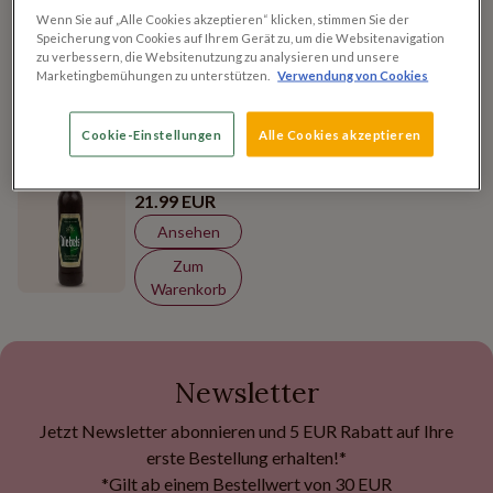
belgischer Qualität – und die macht den Unterschied
Wenn Sie auf „Alle Cookies akzeptieren“ klicken, stimmen Sie der
zwischen gut und unvergesslich.
Speicherung von Cookies auf Ihrem Gerät zu, um die Websitenavigation
zu verbessern, die Websitenutzung zu analysieren und unsere
Marketingbemühungen zu unterstützen.
Verwendung von Cookies
1 Produkte
Bierflasche
Cookie-Einstellungen
Alle Cookies akzeptieren
aus
Schokolade
21.99 EUR
Ansehen
Zum
Warenkorb
Newsletter
Jetzt Newsletter abonnieren und 5 EUR Rabatt auf Ihre
erste Bestellung erhalten!*
*Gilt ab einem Bestellwert von 30 EUR