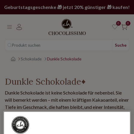
Geburtstagsgeschenke 🎁 jetzt 20% günstiger 🎁 kaufen!
0
0
Produkt suchen
Suche
Main page
Schokolade
Dunkle Schokolade
Dunkle Schokolade
Dunkle Schokolade ist keine Schokolade für nebenbei. Sie
will bemerkt werden – mit einem kräftigen Kakaoanteil, einer
Tiefe im Geschmack, die haften bleibt, und einer Intensität,
die andere Sorten so nicht erreichen. Wer einmal auf den
Geschmack gekommen ist, trinkt seinen Kaffee auch
schwarz. Bei Chocolissimo kommt dunkle Schokolade in