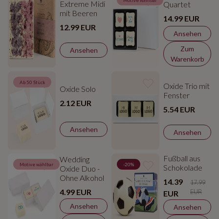
Motive wählbar
Extreme Midi
Quartet
mit Beeren
14.99 EUR
12.99 EUR
Ansehen
Zum
Ansehen
Warenkorb
Ab 50 Stück
Oxide Trio mit
Oxide Solo
Fenster
2.12 EUR
5.54 EUR
Ansehen
Ansehen
Fußball aus
Wedding
Motive wählbar
-20%
Schokolade
Oxide Duo -
Ohne Alkohol
14.39
17.99
4.99 EUR
EUR
EUR
Ansehen
Ansehen