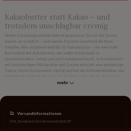
Kakaobutter statt Kakao – und
trotzdem unschlagbar cremig
Weiße Schokolade enthält keine Kakaomasse. Das ist der Grund,
warum sie so hell ist – und warum Puristen manchmal die Nase
rümpfen. Was sie jedoch enthält, ist Kakaobutter – der wertvolle
Bestandteil der Kakaobohne, der weiße Schokolade so
unverwechselbar cremig und zartschmelzend macht. In Kombination
mit hochwertigem Milchpulver und Zucker entsteht eine einzigartige
Textur. Sie ist butterweich, samtig und hat ein Schmelzverhalten, das
bei belgischer Verarbeitung noch eine Klasse für sich ist. Kein Kakao –
mehr
aber jede Menge Charakter.
Für wen ist weiße Schokolade?
Weiße Schokolade ist nicht jedermanns Sache – und genau das macht
sie interessant. Wer bei Schokolade an Bitterkeit, Röstaromen oder
Versandinformationen
dunkle Intensität denkt, wird hier nicht fündig. Wer dagegen
DHL Standard
Gratis Versand ab 60 EUR*
Samtigkeit liebt, feine Vanillenoten schätzt und beim Naschen eher an
Dessert als an Espresso denkt, ist hier genau richtig. Weiße