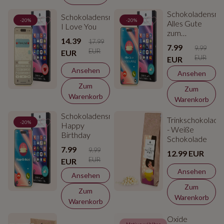
Schokoladensma
Schokoladensmartphone
-20%
-20%
Alles Gute
I Love You
zum
14.39
Geburtstag
17.99
7.99
9.99
EUR
EUR
EUR
EUR
Ansehen
Ansehen
Zum
Zum
Warenkorb
Warenkorb
Schokoladensmartphone
Trinkschokolade
-20%
Happy
- Weiße
Birthday
Schokolade
7.99
9.99
12.99 EUR
EUR
EUR
Ansehen
Ansehen
Zum
Zum
Warenkorb
Warenkorb
Oxide