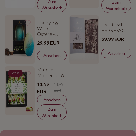
Zum
Zum
Warenkorb
Warenkorb
Luxury Egg
EXTREME
White-
ESPRESSO
Osterei-
29.99 EUR
Pralinen
29.99 EUR
Ansehen
Ansehen
Matcha
-20%
Moments 16
11.99
14.99
EUR
EUR
Ansehen
Zum
Warenkorb