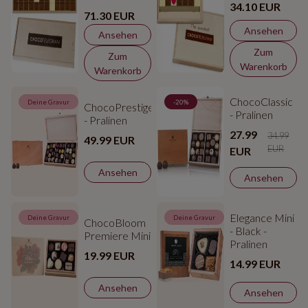
34.10 EUR
71.30 EUR
Ansehen
Ansehen
Zum
Zum
Warenkorb
Warenkorb
ChocoClassic
Deine Gravur
-20%
ChocoPrestige
- Pralinen
- Pralinen
27.99
34.99
49.99 EUR
EUR
EUR
Ansehen
Ansehen
Elegance Mini
Deine Gravur
Deine Gravur
ChocoBloom
- Black -
Premiere Mini
Pralinen
19.99 EUR
14.99 EUR
Ansehen
Ansehen