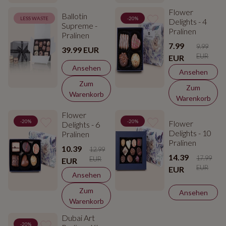
Flower
Ballotin
LESS WASTE
-20%
Delights - 4
Supreme -
Pralinen
Pralinen
7.99
9.99
39.99 EUR
EUR
EUR
Ansehen
Ansehen
Zum
Zum
Warenkorb
Warenkorb
Flower
-20%
-20%
Flower
Delights - 6
Delights - 10
Pralinen
Pralinen
10.39
12.99
14.39
17.99
EUR
EUR
EUR
EUR
Ansehen
Zum
Ansehen
Warenkorb
Dubai Art
-20%