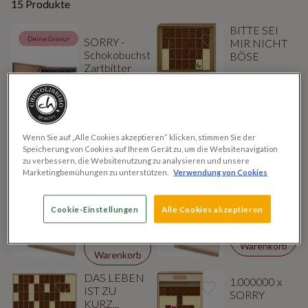
15 Produkte
BITTE SEI
Deine Gravur
SORRY -
MIR NICHT
Schokobuchstaben
BÖSE
Zartbitter
27.10 EUR
34.99 EUR
Ansehen
Zum
Ansehen
Warenkorb
Wenn Sie auf „Alle Cookies akzeptieren“ klicken, stimmen Sie der
Speicherung von Cookies auf Ihrem Gerät zu, um die Websitenavigation
BITTE
zu verbessern, die Websitenutzung zu analysieren und unsere
Sorry Schatz!
VERZEIH
Marketingbemühungen zu unterstützen.
Verwendung von Cookies
MIR
26.00 EUR
32.90 EUR
Ansehen
Cookie-Einstellungen
Alle Cookies akzeptieren
Ansehen
Zum
Zum
Warenkorb
Warenkorb
DAS LEBEN
1.000000 x
IST ZU
SORRY
KURZ...