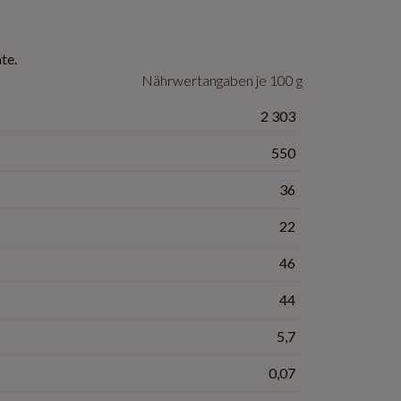
te.
Nährwertangaben je 100 g
2 303
550
36
22
46
44
5,7
0,07