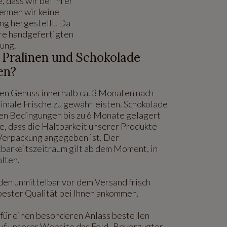
 dass wir bei ihrer
ennen wir keine
ng hergestellt. Da
ere handgefertigten
rung.
 Pralinen und Schokolade
en?
den Genuss innerhalb ca. 3 Monaten nach
timale Frische zu gewährleisten. Schokolade
len Bedingungen bis zu 6 Monate gelagert
e, dass die Haltbarkeit unserer Produkte
 Verpackung angegeben ist. Der
barkeitszeitraum gilt ab dem Moment, in
alten.
den unmittelbar vor dem Versand frisch
n bester Qualität bei Ihnen ankommen.
für einen besonderen Anlass bestellen
auf unserer Website das Feld „Bevorzugter