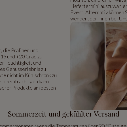
Liefertermin“ auszuwähle
Event. Alternativ können 
wenden, der Ihnen bei Uns
, die Pralinen und
+15 und +20 Grad zu
or Feuchtigkeit und
les Genusserlebnis zu
kte nicht im Kühlschrank zu
r beeinträchtigen kann.
nserer Produkte am besten
Sommerzeit und gekühlter Versand
Sommermonaten, wenn die Temperaturen über 20 °C steigen