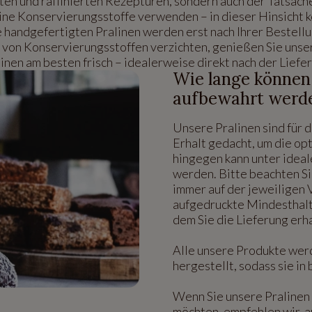
ten und raffinierten Rezepturen, sondern auch der Tatsache,
ine Konservierungsstoffe verwenden – in dieser Hinsicht k
handgefertigten Pralinen werden erst nach Ihrer Bestellu
z von Konservierungsstoffen verzichten, genießen Sie uns
inen am besten frisch – idealerweise direkt nach der Liefe
Wie lange können
aufbewahrt werd
Unsere Pralinen sind für 
Erhalt gedacht, um die op
hingegen kann unter idea
werden. Bitte beachten Si
immer auf der jeweiligen
aufgedruckte Mindesthalt
dem Sie die Lieferung erh
Alle unsere Produkte wer
hergestellt, sodass sie i
Wenn Sie unsere Pralinen 
möchten, empfehlen wir, 