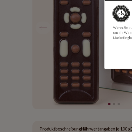
Wenn Sie auf
um die Webs
Marketingb
Produktbeschreibung
Nährwertangaben je 100 g