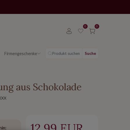
0
0
Firmengeschenke
Produkt suchen
Suche
ung aus Schokolade
XXX
12.99 EUR
min: