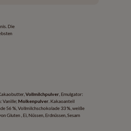
nis. Die
ebsten
Kakaobutter,
Vollmilchpulver
, Emulgator:
: Vanille;
Molkenpulver
. Kakaoanteil
ade 56 %, Vollmilchschokolade 33 %, weiße
on Gluten , Ei, Nüssen, Erdnüssen, Sesam