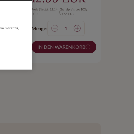
Preis (Netto): 12.14
Grundpreis pro 100g:
|
EUR
21.65 EUR
Menge:
em Gerät zu,
on 24h
 ab
IN DEN WARENKORB