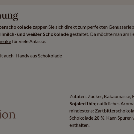
nung
tterschokolade
zappen Sie sich direkt zum perfekten Genusserleb
llmilch- und weißer Schokolade
gestaltet. Da möchte man am li
henke
für viele Anlässe.
lt auch:
Handy aus Schokolade
Zutaten: Zucker, Kakaomasse, 
Sojalecithin
; natürliches Aroma
ion
mindestens: Zartbitterschokol
Schokolade 28 %. Kann Spuren v
enthalten.