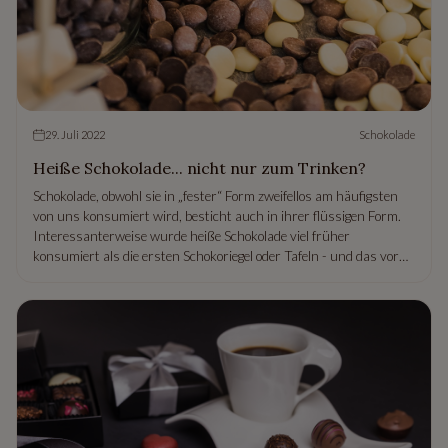
29. Juli 2022
Schokolade
Heiße Schokolade... nicht nur zum Trinken?
Schokolade, obwohl sie in „fester“ Form zweifellos am häufigsten
von uns konsumiert wird, besticht auch in ihrer flüssigen Form.
Interessanterweise wurde heiße Schokolade viel früher
konsumiert als die ersten Schokoriegel oder Tafeln - und das vor
mehr als 2.000 Jahren! Lassen Sie uns also herausfinden, was
die Anfänge der Trinkschokolade waren und in welchen
interessanten und raffinierten Formen sie in verschiedenen Teilen
der Welt verzehrt wird.