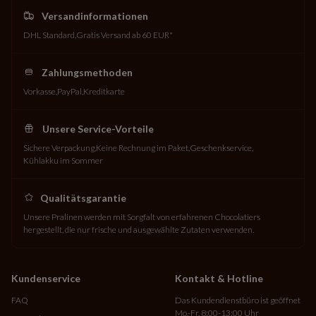
Versandinformationen
DHL Standard
Gratis Versand ab 60 EUR*
Zahlungsmethoden
Vorkasse
PayPal
Kreditkarte
Unsere Service-Vorteile
Sichere Verpackung
Keine Rechnung im Paket
Geschenkservice
Kühlakku im Sommer
Qualitätsgarantie
Unsere Pralinen werden mit Sorgfalt von erfahrenen Chocolatiers
hergestellt, die nur frische und ausgewählte Zutaten verwenden.
Kundenservice
Kontakt & Hotline
FAQ
Das Kundendienstbüro ist geöffnet
Mo.-Fr. 8:00-13:00 Uhr