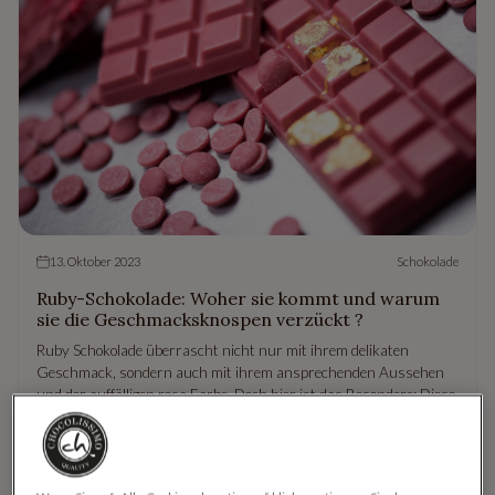
13. Oktober 2023
Schokolade
Ruby-Schokolade: Woher sie kommt und warum
sie die Geschmacksknospen verzückt ?
Ruby Schokolade überrascht nicht nur mit ihrem delikaten
Geschmack, sondern auch mit ihrem ansprechenden Aussehen
und der auffälligen rosa Farbe. Doch hier ist das Besondere: Diese
Farbe entsteht nicht durch künstliche Zusätze. Als das jüngste
Mitglied der Schokoladenfamilie hat Ruby einen festen Platz in den
Herzen von Süßigkeitenliebhabern erobert. Wie schmeckt Rosa
Schokolade genau? Warum ist die Schokolade Rosa? Wie wird Ruby