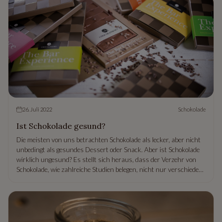
26. Juli 2022
Schokolade
Ist Schokolade gesund?
Die meisten von uns betrachten Schokolade als lecker, aber nicht
unbedingt als gesundes Dessert oder Snack. Aber ist Schokolade
wirklich ungesund? Es stellt sich heraus, dass der Verzehr von
Schokolade, wie zahlreiche Studien belegen, nicht nur verschiedene
Geschmackswerte liefern kann, sondern sich auch positiv auf
Körper und Geist auswirkt. Lassen Sie uns herausfinden, welche
positiven Eigenschaften
hochwertige Schokolade
auszeichnet, die
von den Experten von Chocolissimo hergestellt wird.