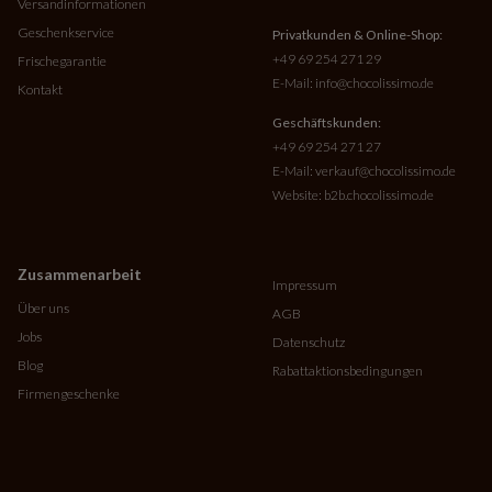
Versandinformationen
Geschenkservice
Privatkunden & Online-Shop:
+49 69 254 271 29
Frischegarantie
E-Mail:
info@chocolissimo.de
Kontakt
Geschäftskunden:
+49 69 254 271 27
E-Mail:
verkauf@chocolissimo.de
Website:
b2b.chocolissimo.de
Zusammenarbeit
Impressum
Über uns
AGB
Jobs
Datenschutz
Blog
Rabattaktionsbedingungen
Firmengeschenke