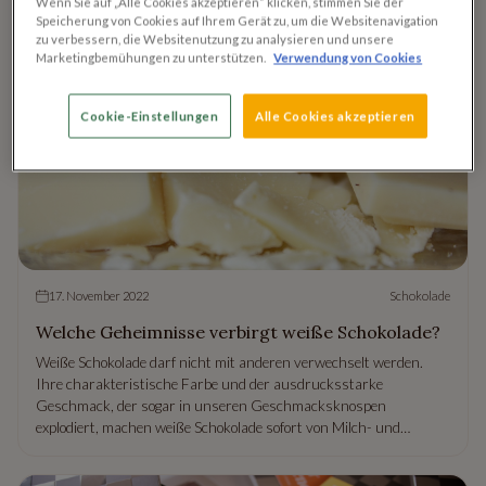
Wenn Sie auf „Alle Cookies akzeptieren“ klicken, stimmen Sie der
Schokolade überhaupt hergestellt? Lesen Sie unseren Artikel und
Speicherung von Cookies auf Ihrem Gerät zu, um die Websitenavigation
entdecken Sie die Geheimnisse der rosa Schokolade!
zu verbessern, die Websitenutzung zu analysieren und unsere
Marketingbemühungen zu unterstützen.
Verwendung von Cookies
Cookie-Einstellungen
Alle Cookies akzeptieren
17. November 2022
Schokolade
Welche Geheimnisse verbirgt weiße Schokolade?
Weiße Schokolade darf nicht mit anderen verwechselt werden.
Ihre charakteristische Farbe und der ausdrucksstarke
Geschmack, der sogar in unseren Geschmacksknospen
explodiert, machen weiße Schokolade sofort von Milch- und
dunkler Schokolade zu unterscheiden – und das nicht nur wegen
der Farbe!