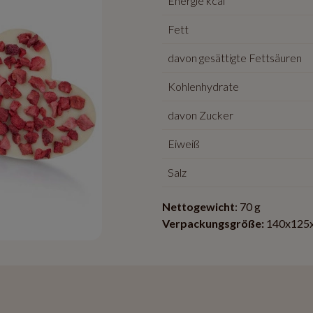
Energie kcal
Fett
davon gesättigte Fettsäuren
Kohlenhydrate
davon Zucker
Eiweiß
Salz
Nettogewicht
: 70 g
Verpackungsgröße:
140x125