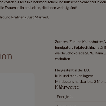
hokoladen-Herz in einer modischen und hübschen Schachtel in de
e Frauen in Ihrem Leben, die Ihnen wichtig sind!
Mix
und
Pralinen - Just Married
.
Zutaten: Zucker, Kakaobutter,
Emulgator:
Sojalecithin
; natür
ion
weiße Schokolade 28 %. Kann Sp
enthalten.
Hergestellt in der EU.
Kühl und trocken lagern.
Mindestens haltbar bis: 3 Mona
Nährwerte
Energie kJ