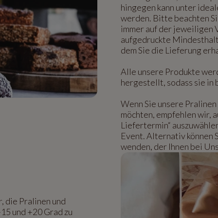
hingegen kann unter idea
werden. Bitte beachten Si
immer auf der jeweiligen
aufgedruckte Mindesthalt
dem Sie die Lieferung erh
Alle unsere Produkte wer
hergestellt, sodass sie i
Wenn Sie unsere Pralinen 
möchten, empfehlen wir, 
Liefertermin“ auszuwähle
Event. Alternativ können 
wenden, der Ihnen bei Uns
, die Pralinen und
+15 und +20 Grad zu