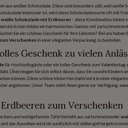
en aus weißer Schokolade. Diese sind besonders süß, weil weiße 
chokolade intensiver ist, wird diese Schokoladensorte oft mit Frü
e
weiße Schokolade mit Erdbeeren
– diese Kombination bietet e
erstückchen bilden ein harmonisches Ganzes mit zartschmelzend
uchen Sie ein schönes Geschenk für Ihre Liebsten? Bei uns haben S
 zum Verschenken
in einer eleganten Verpackung zu bestellen.
olles Geschenk zu vielen Anlä
de
für Hochzeitsgäste oder ein tolles Geschenk zum Valentinstag s
Wahl. Überzeugen Sie sich selbst davon, dass Sie sowohl Kindern u
hen können. Diese schöne kleine Herztafel wird in einer elegante
ster angeboten. Unser Team steht Ihnen gerne zur Verfügung, wen
 Erdbeeren zum Verschenken
leckere und wohlgeformte Tafel besteht aus zartschmelzender
we
und das Aussehen wird sie zusätzlich mit süßen gefriergetrockne