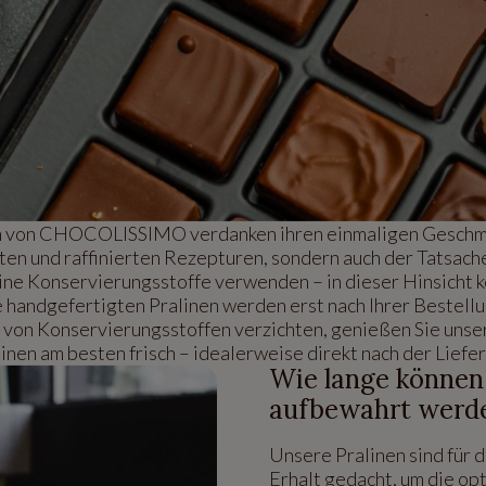
n von CHOCOLISSIMO verdanken ihren einmaligen Geschma
ten und raffinierten Rezepturen, sondern auch der Tatsache,
ine Konservierungsstoffe verwenden – in dieser Hinsicht k
handgefertigten Pralinen werden erst nach Ihrer Bestellu
z von Konservierungsstoffen verzichten, genießen Sie uns
inen am besten frisch – idealerweise direkt nach der Liefe
Wie lange können
aufbewahrt werd
Unsere Pralinen sind für 
Erhalt gedacht, um die op