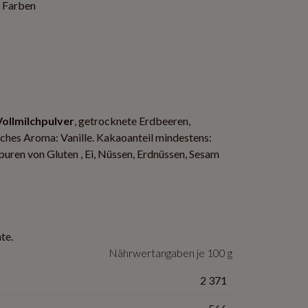
n Farben
Vollmilchpulver
, getrocknete Erdbeeren,
liches Aroma: Vanille. Kakaoanteil mindestens:
uren von Gluten , Ei, Nüssen, Erdnüssen, Sesam
te.
Nährwertangaben je 100 g
2 371