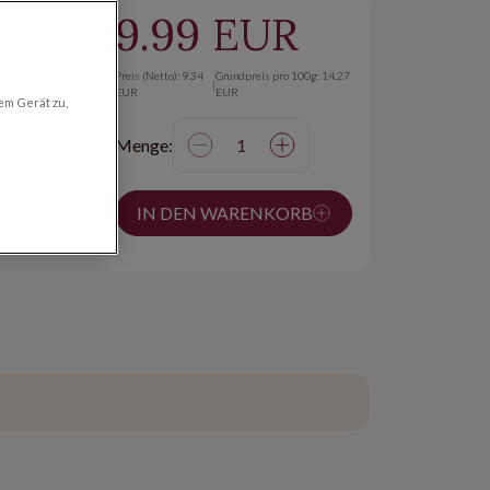
9.99 EUR
min:
Preis (Netto): 9.34
Grundpreis pro 100g: 14.27
|
EUR
EUR
em Gerät zu,
Menge:
on 24h
 ab
IN DEN WARENKORB