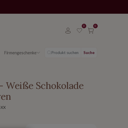
0
0
Firmengeschenke
Produkt suchen
Suche
- Weiße Schokolade
ren
4XX