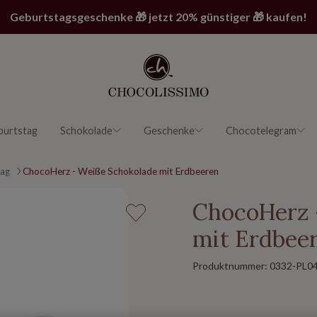
Geburtstagsgeschenke 🎁 jetzt 20% günstiger 🎁 kaufen!
burtstag
Schokolade
Geschenke
Chocotelegram
tag
ChocoHerz - Weiße Schokolade mit Erdbeeren
ChocoHerz 
mit Erdbee
Produktnummer:
0332-PL0