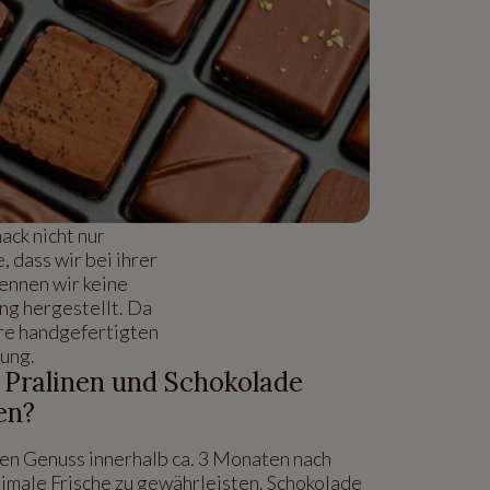
ck nicht nur
 dass wir bei ihrer
ennen wir keine
ng hergestellt. Da
ere handgefertigten
rung.
 Pralinen und Schokolade
en?
den Genuss innerhalb ca. 3 Monaten nach
timale Frische zu gewährleisten. Schokolade