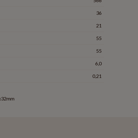
566
36
21
55
55
6,0
0,21
x32mm