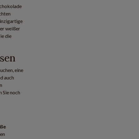
Schokolade
chten
inzigartige
er weißer
ie die
ssen
uchen, eine
nd auch
n
n Sie noch
iße
ten