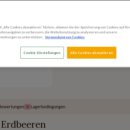
Bevorzugter-Lieferter
 „Alle Cookies akzeptieren“ klicken, stimmen Sie der Speicherung von Cookies auf Ihr
itenavigation zu verbessern, die Websitenutzung zu analysieren und unsere
Versandmethoden
emühungen zu unterstützen.
Verwendung von Cookies
Versand innerhalb v
Kostenloser Versand
Cookie-Einstellungen
Alle Cookies akzeptieren
60 EUR
Bewertungen
Lagerbedingungen
0
 Erdbeeren