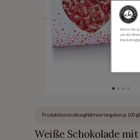
Wenn Sie auf
um die Webs
Marketingb
Produktbeschreibung
Nährwertangaben je 100 g
Weiße Schokolade mit