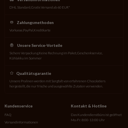
DHL Standard
Gratis Versand ab 60 EUR*
Zahlungsmethoden
Vorkasse
PayPal
Kreditkarte
Unsere Service-Vorteile
Sichere Verpackung
Keine Rechnung im Paket
Geschenkservice
Kühlakku im Sommer
Qualitätsgarantie
Unsere Pralinen werden mit Sorgfalt von erfahrenen Chocolatiers
hergestellt, die nur frische und ausgewählte Zutaten verwenden.
Kundenservice
Kontakt & Hotline
FAQ
Das Kundendienstbüro ist geöffnet
Mo.-Fr. 8:00-13:00 Uhr
Versandinformationen