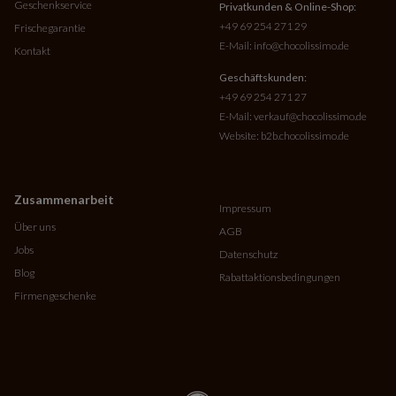
Geschenkservice
Privatkunden & Online-Shop:
+49 69 254 271 29
Frischegarantie
E-Mail:
info@chocolissimo.de
Kontakt
Geschäftskunden:
+49 69 254 271 27
E-Mail:
verkauf@chocolissimo.de
Website:
b2b.chocolissimo.de
Zusammenarbeit
Impressum
Über uns
AGB
Jobs
Datenschutz
Blog
Rabattaktionsbedingungen
Firmengeschenke