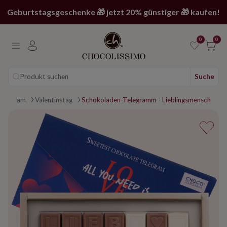
Geburtstagsgeschenke 🎁 jetzt 20% günstiger 🎁 kaufen!
0
0
Produkt suchen
Suche
e
telegram
Valentinstag
Schokoladen-Telegramm - Lieblingsmensch