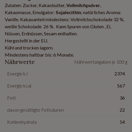
Zutaten: Zucker, Kakaobutter,
Vollmilchpulver
,
Kakaomasse, Emulgator:
Sojalecithin
; natürliches Aroma:
Vanille. Kakaoanteil mindestens: Vollmilchschokolade 32 %,
weiße Schokolade 26 %. Kann Spuren von Gluten , Ei,
Nüssen, Erdnüssen, Sesam enthalten.
Hergestellt in der EU.
Kühl und trocken lagern.
Mindestens haltbar bis: 6 Monate.
Nährwerte
Nährwertangaben je 100 g
Energie kJ
2374
Energie kcal
567
Fett
36
davon gesättigte Fettsäuren
22
Kohlenhydrate
54