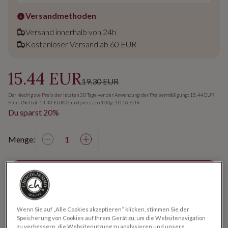
Versandmethoden
Versand innerhalb von 24h
Kostenloser Versand ab 60 EUR
15.44 EUR
19.30 EUR
Der niedrigste Preis der letzten 30 Tage vor der Anwendung der Preisermäßigung: 15.44 EUR
Preis (Netto): 14.43 EUR
|
Grundpreis pro 100g: 10.16 EUR
Du sparst 20%
Menge:
IN DEN WARENKORB
Wenn Sie auf „Alle Cookies akzeptieren“ klicken, stimmen Sie der
Produktbeschreibung
Speicherung von Cookies auf Ihrem Gerät zu, um die Websitenavigation
zu verbessern, die Websitenutzung zu analysieren und unsere