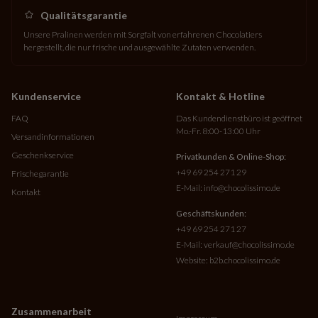
Qualitätsgarantie
Unsere Pralinen werden mit Sorgfalt von erfahrenen Chocolatiers
hergestellt, die nur frische und ausgewählte Zutaten verwenden.
Kundenservice
Kontakt & Hotline
FAQ
Das Kundendienstbüro ist geöffnet
Mo.-Fr. 8:00-13:00 Uhr
Versandinformationen
Geschenkservice
Privatkunden & Online-Shop:
+49 69 254 271 29
Frischegarantie
E-Mail:
info@chocolissimo.de
Kontakt
Geschäftskunden:
+49 69 254 271 27
E-Mail:
verkauf@chocolissimo.de
Website:
b2b.chocolissimo.de
Zusammenarbeit