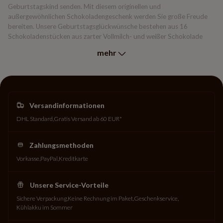
Geburtstagskind senden. Mit diesem originellen und
außergewöhnlichen Schokoladengeschenk werden Sie große Freude
bereiten. Unsere Geburtstagsglückwünsche bestehen aus 16
Schokoladenstücken aus zarter Vollmilch- und weißer Schokolade
und sind in einer festlichen Schachtel verpackt. Personalisierte
mehr
Schokolade zum Geburtstag ist das perfekte Geschenk für
Erwachsene und Kinder gleichermaßen.
Versandinformationen
DHL Standard
Gratis Versand ab 60 EUR*
Zahlungsmethoden
Vorkasse
PayPal
Kreditkarte
Unsere Service-Vorteile
Sichere Verpackung
Keine Rechnung im Paket
Geschenkservice
Kühlakku im Sommer