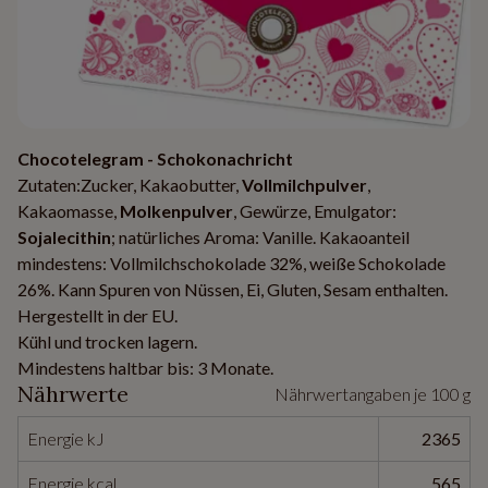
Chocotelegram - Schokonachricht
Zutaten:Zucker, Kakaobutter,
Vollmilchpulver
,
Kakaomasse,
Molkenpulver
, Gewürze, Emulgator:
Sojalecithin
; natürliches Aroma: Vanille. Kakaoanteil
mindestens: Vollmilchschokolade 32%, weiße Schokolade
26%. Kann Spuren von Nüssen, Ei, Gluten, Sesam enthalten.
Hergestellt in der EU.
Kühl und trocken lagern.
Mindestens haltbar bis: 3 Monate.
Nährwerte
Nährwertangaben je 100 g
Energie kJ
2365
Energie kcal
565