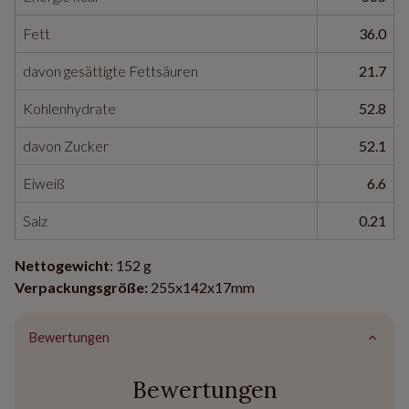
Fett
36.0
davon gesättigte Fettsäuren
21.7
Kohlenhydrate
52.8
davon Zucker
52.1
Eiweiß
6.6
Salz
0.21
Nettogewicht
: 152 g
Verpackungsgröße:
255x142x17mm
Bewertungen
Bewertungen