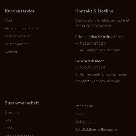
Kundenservice
Kontakt & Hotline
FAQ
Das Kundendienstbüro ist geöffnet
Mo.-Fr. 8:00-13:00 Uhr
Versandinformationen
Geschenkservice
Privatkunden & Online-Shop:
+49 69 254 271 29
Frischegarantie
E-Mail:
info@chocolissimo.de
Kontakt
Geschäftskunden:
+49 69 254 271 27
E-Mail:
verkauf@chocolissimo.de
Website:
b2b.chocolissimo.de
Zusammenarbeit
Impressum
Über uns
AGB
Jobs
Datenschutz
Blog
Rabattaktionsbedingungen
Firmengeschenke