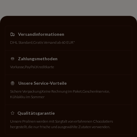
Versandinformationen
DHL Standard
Gratis Versand ab 60 EUR*
Zahlungsmethoden
Vorkasse
PayPal
Kreditkarte
Unsere Service-Vorteile
Sichere Verpackung
Keine Rechnung im Paket
Geschenkservice
Kühlakku im Sommer
Qualitätsgarantie
Unsere Pralinen werden mit Sorgfalt von erfahrenen Chocolatiers
hergestellt, die nur frische und ausgewählte Zutaten verwenden.