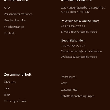
FAQ
Das Kundendienstbüro ist geöffnet
Mo.-Fr. 8:00-13:00 Uhr
Versandinformationen
Geschenkservice
Privatkunden & Online-Shop:
+49 69 254 271 29
Frischegarantie
E-Mail:
info@chocolissimo.de
Kontakt
Geschäftskunden:
+49 69 254 271 27
E-Mail:
verkauf@chocolissimo.de
Website:
b2b.chocolissimo.de
Zusammenarbeit
Impressum
Über uns
AGB
Jobs
Datenschutz
Blog
Rabattaktionsbedingungen
Firmengeschenke