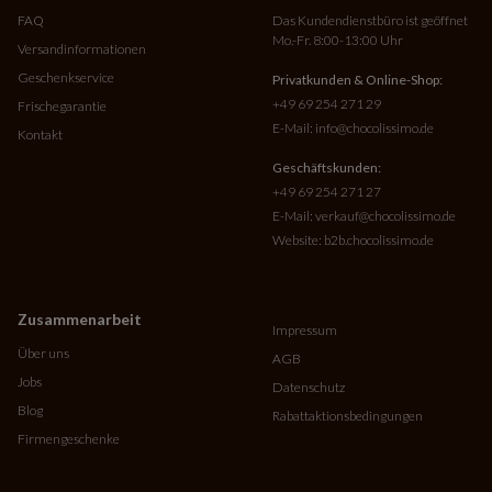
FAQ
Das Kundendienstbüro ist geöffnet
Mo.-Fr. 8:00-13:00 Uhr
Versandinformationen
Geschenkservice
Privatkunden & Online-Shop:
+49 69 254 271 29
Frischegarantie
E-Mail:
info@chocolissimo.de
Kontakt
Geschäftskunden:
+49 69 254 271 27
E-Mail:
verkauf@chocolissimo.de
Website:
b2b.chocolissimo.de
Zusammenarbeit
Impressum
Über uns
AGB
Jobs
Datenschutz
Blog
Rabattaktionsbedingungen
Firmengeschenke