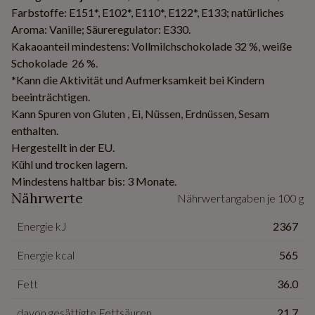
Farbstoffe: E151*, E102*, E110*, E122*, E133; natürliches
Aroma: Vanille; Säureregulator: E330.
Kakaoanteil mindestens: Vollmilchschokolade 32 %, weiße
Schokolade 26 %.
*Kann die Aktivität und Aufmerksamkeit bei Kindern
beeinträchtigen.
Kann Spuren von Gluten , Ei, Nüssen, Erdnüssen, Sesam
enthalten.
Hergestellt in der EU.
Kühl und trocken lagern.
Mindestens haltbar bis: 3 Monate.
Nährwerte
Nährwertangaben je 100 g
Energie kJ
2367
Energie kcal
565
Fett
36.0
davon gesättigte Fettsäuren
21.7