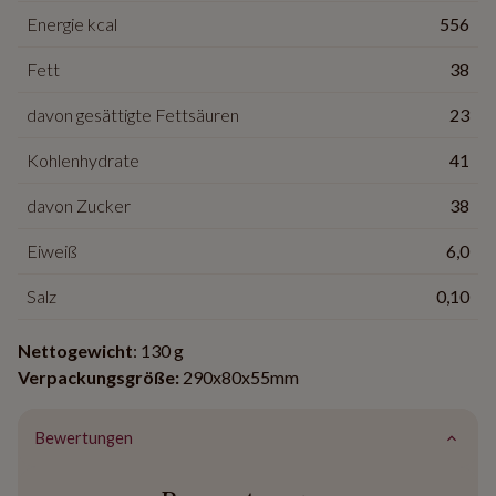
Energie kcal
556
Fett
38
davon gesättigte Fettsäuren
23
Kohlenhydrate
41
davon Zucker
38
Eiweiß
6,0
Salz
0,10
Nettogewicht
: 130 g
Verpackungsgröße:
290x80x55mm
Bewertungen