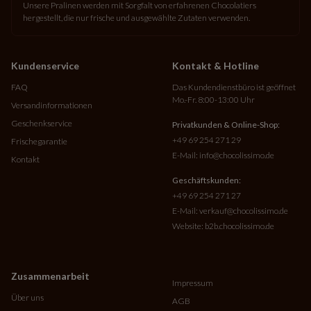
Unsere Pralinen werden mit Sorgfalt von erfahrenen Chocolatiers
hergestellt, die nur frische und ausgewählte Zutaten verwenden.
Kundenservice
Kontakt & Hotline
FAQ
Das Kundendienstbüro ist geöffnet
Mo.-Fr. 8:00-13:00 Uhr
Versandinformationen
Geschenkservice
Privatkunden & Online-Shop:
+49 69 254 271 29
Frischegarantie
E-Mail:
info@chocolissimo.de
Kontakt
Geschäftskunden:
+49 69 254 271 27
E-Mail:
verkauf@chocolissimo.de
Website:
b2b.chocolissimo.de
Zusammenarbeit
Impressum
Über uns
AGB