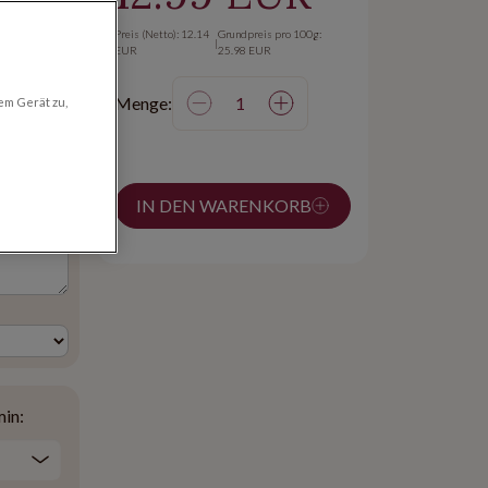
ehen
Preis (Netto): 12.14
Grundpreis pro 100g:
|
EUR
25.98 EUR
Menge:
em Gerät zu,
IN DEN WARENKORB
min: