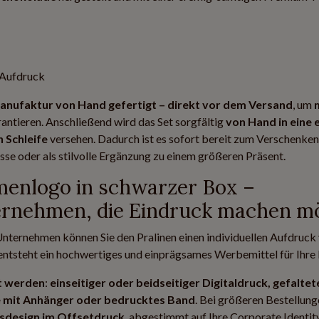
m Aufdruck
anufaktur von Hand gefertigt – direkt vor dem Versand
, um
antieren. Anschließend wird das Set sorgfältig
von Hand in eine 
n Schleife
versehen. Dadurch ist es sofort bereit zum Verschenken
ässe oder als stilvolle Ergänzung zu einem größeren Präsent.
rmenlogo in schwarzer Box –
ternehmen, die Eindruck machen m
nternehmen können Sie den Pralinen einen individuellen Aufdruck 
 entsteht ein hochwertiges und einprägsames Werbemittel für Ihre
et werden
:
einseitiger oder beidseitiger Digitaldruck, gefaltet
ife mit Anhänger oder bedrucktes Band
. Bei größeren Bestellung
sdesign im Offsetdruck
, abgestimmt auf Ihre Corporate Identity