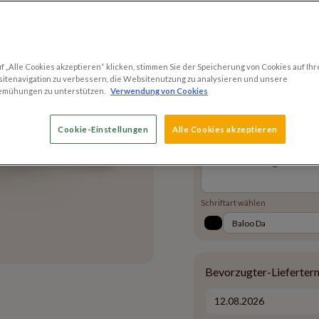
Bild hierher zi
oder
 „Alle Cookies akzeptieren“ klicken, stimmen Sie der Speicherung von Cookies auf Ihr
itenavigation zu verbessern, die Websitenutzung zu analysieren und unsere
emühungen zu unterstützen.
Verwendung von Cookies
Text hinzufügen
Cookie-Einstellungen
Alle Cookies akzeptieren
Schriftart wählen
Bevorzugter-Lieferter