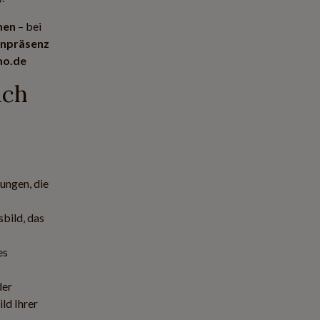
hen
– bei
enpräsenz
mo.de
ich
ungen, die
sbild, das
es
der
ld Ihrer