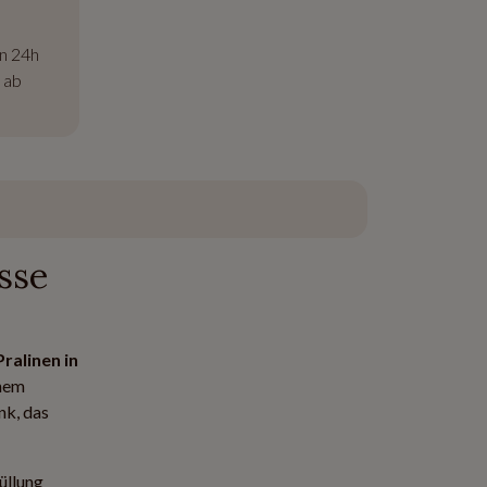
on 24h
 ab
sse
Pralinen
in
inem
nk, das
üllung