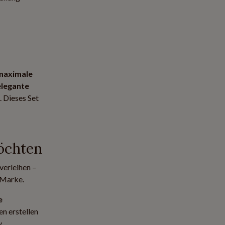
maximale
elegante
. Dieses Set
öchten
verleihen –
 Marke.
e
en erstellen
.