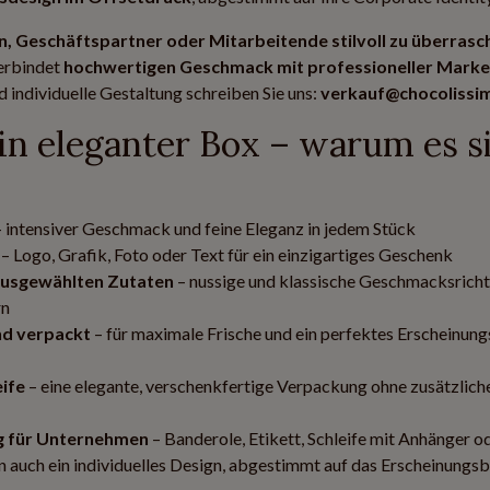
n, Geschäftspartner oder Mitarbeitende stilvoll zu überrasc
verbindet
hochwertigen Geschmack mit professioneller Mark
nd individuelle Gestaltung schreiben Sie uns:
verkauf@chocolissi
 in eleganter Box – warum es s
 intensiver Geschmack und feine Eleganz in jedem Stück
– Logo, Grafik, Foto oder Text für ein einzigartiges Geschenk
ausgewählten Zutaten
– nussige und klassische Geschmacksricht
rn
nd verpackt
– für maximale Frische und ein perfektes Erscheinung
eife
– eine elegante, verschenkfertige Verpackung ohne zusätzlich
ng für Unternehmen
– Banderole, Etikett, Schleife mit Anhänger o
auch ein individuelles Design, abgestimmt auf das Erscheinungsbi