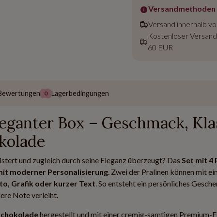
Versandmethoden
Versand innerhalb v
Kostenloser Versand
60 EUR
Bewertungen
Lagerbedingungen
0
eleganter Box – Geschmack, Kla
kolade
istert und zugleich durch seine Eleganz überzeugt? Das
Set mit 4 
mit moderner Personalisierung
. Zwei der Pralinen können mit e
to, Grafik oder kurzer Text
. So entsteht ein persönliches Gesche
ere Note verleiht.
Schokolade
hergestellt und mit einer cremig-samtigen Premium-F