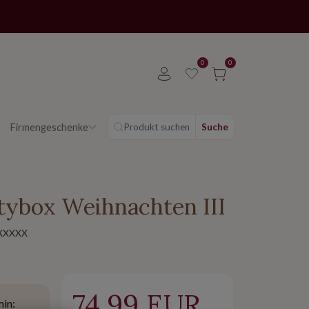
0
0
Firmengeschenke
Produkt suchen
Suche
tybox Weihnachten III
XXXXX
74.99 EUR
min: