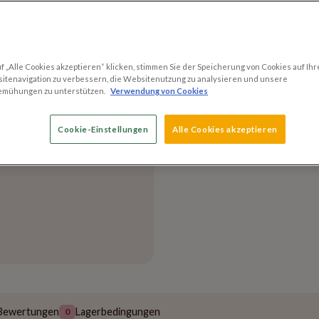
Versandmethoden
 „Alle Cookies akzeptieren“ klicken, stimmen Sie der Speicherung von Cookies auf Ihr
Versand innerhalb v
itenavigation zu verbessern, die Websitenutzung zu analysieren und unsere
emühungen zu unterstützen.
Verwendung von Cookies
Kostenloser Versand
60 EUR
Cookie-Einstellungen
Alle Cookies akzeptieren
Bewertungen
Lagerbedingungen
0