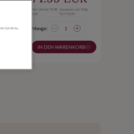
Preis (Netto): 70.08
Grundpreis pro 100g:
|
EUR
12.71 EUR
Menge:
em Gerät zu,
on 24h
 ab
IN DEN WARENKORB