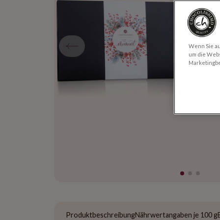
Wenn Sie auf
um die Webs
Marketingb
Produktbeschreibung
Nährwertangaben je 100 g