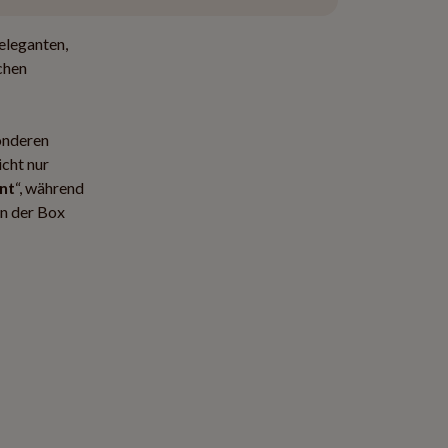
eleganten,
chen
onderen
icht nur
nt
“, während
in der Box