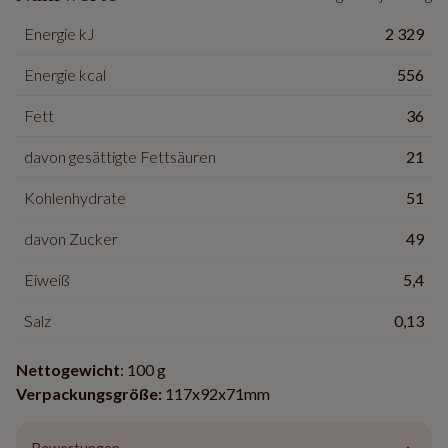
Energie kJ
2 329
Energie kcal
556
Fett
36
davon gesättigte Fettsäuren
21
Kohlenhydrate
51
davon Zucker
49
Eiweiß
5,4
Salz
0,13
Nettogewicht
: 100 g
Verpackungsgröße:
117x92x71mm