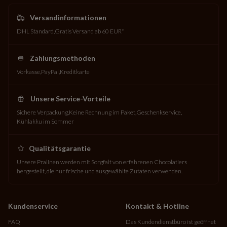
Versandinformationen
DHL Standard
Gratis Versand ab 60 EUR*
Zahlungsmethoden
Vorkasse
PayPal
Kreditkarte
Unsere Service-Vorteile
Sichere Verpackung
Keine Rechnung im Paket
Geschenkservice
Kühlakku im Sommer
Qualitätsgarantie
Unsere Pralinen werden mit Sorgfalt von erfahrenen Chocolatiers
hergestellt, die nur frische und ausgewählte Zutaten verwenden.
Kundenservice
Kontakt & Hotline
FAQ
Das Kundendienstbüro ist geöffnet