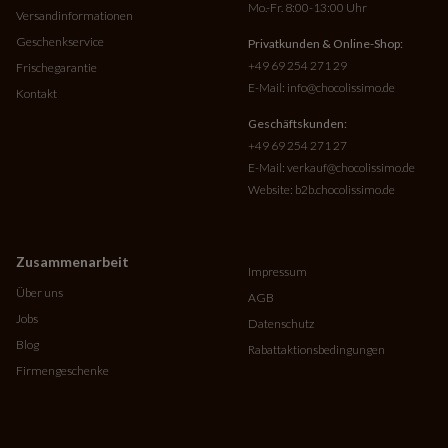
Mo.-Fr. 8:00-13:00 Uhr
Versandinformationen
Geschenkservice
Privatkunden & Online-Shop:
+49 69 254 271 29
Frischegarantie
E-Mail:
info@chocolissimo.de
Kontakt
Geschäftskunden:
+49 69 254 271 27
E-Mail:
verkauf@chocolissimo.de
Website:
b2b.chocolissimo.de
Zusammenarbeit
Impressum
Über uns
AGB
Jobs
Datenschutz
Blog
Rabattaktionsbedingungen
Firmengeschenke