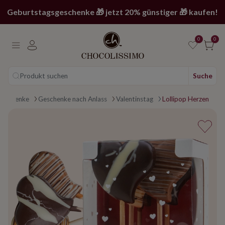
Geburtstagsgeschenke 🎁 jetzt 20% günstiger 🎁 kaufen!
0
0
Produkt suchen
Suche
n page
Geschenke
Geschenke nach Anlass
Valentinstag
Lollipop Herzen