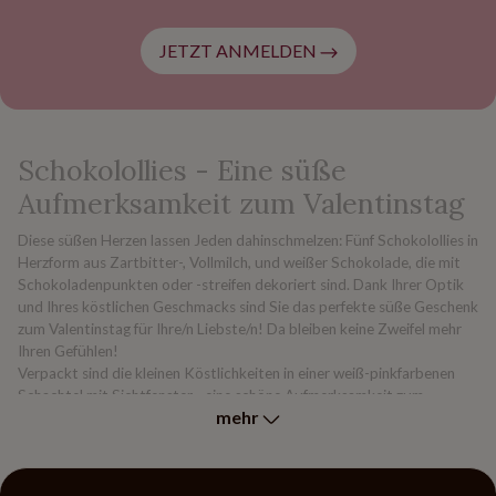
JETZT ANMELDEN
Schokolollies - Eine süße
Aufmerksamkeit zum Valentinstag
Diese süßen Herzen lassen Jeden dahinschmelzen: Fünf Schokolollies in
Herzform aus Zartbitter-, Vollmilch, und weißer Schokolade, die mit
Schokoladenpunkten oder -streifen dekoriert sind. Dank Ihrer Optik
und Ihres köstlichen Geschmacks sind Sie das perfekte süße Geschenk
zum Valentinstag für Ihre/n Liebste/n! Da bleiben keine Zweifel mehr
Ihren Gefühlen!
Verpackt sind die kleinen Köstlichkeiten in einer weiß-pinkfarbenen
Schachtel mit Sichtfenster - eine schöne Aufmerksamkeit zum
mehr
Valentinstag.
Da bei der Herstellung des Produktes keine Konservierungsstoffe
verwendet werden, beträgt die Haltbarkeit maximal bis zu 3 Monate.