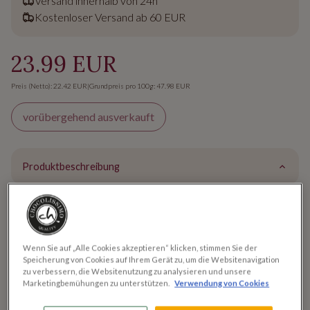
Versand innerhalb von 24h
Kostenloser Versand ab 60 EUR
23.99 EUR
Preis (Netto): 22.42 EUR
|
Grundpreis pro 100g: 47.98 EUR
vorübergehend ausverkauft
Produktbeschreibung
Handgefertigte Pralinen: 'Glamour
XS' - Ein exquisites Geschenk für
Feinschmecker!
Wenn Sie auf „Alle Cookies akzeptieren“ klicken, stimmen Sie der
Speicherung von Cookies auf Ihrem Gerät zu, um die Websitenavigation
zu verbessern, die Websitenutzung zu analysieren und unsere
Die '
Glamour XS
' enthält vier leckere, handgefertigte
Marketingbemühungen zu unterstützen.
Verwendung von Cookies
Pralinen mit unterschiedlichen
Füllungen von Chocolatiers
,