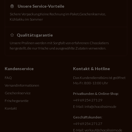
Unsere Service-Vorteile
Sichere Verpackung
Keine Rechnung im Paket
Geschenkservice
Kühlakku im Sommer
Qualitätsgarantie
Unsere Pralinen werden mit Sorgfalt von erfahrenen Chocolatiers
hergestellt, die nur frische und ausgewählte Zutaten verwenden.
Kundenservice
Kontakt & Hotline
FAQ
Das Kundendienstbüro ist geöffnet
Mo.-Fr. 8:00-13:00 Uhr
Versandinformationen
Geschenkservice
Privatkunden & Online-Shop:
+49 69 254 271 29
Frischegarantie
E-Mail:
info@chocolissimo.de
Kontakt
Geschäftskunden:
+49 69 254 271 27
E-Mail:
verkauf@chocolissimo.de