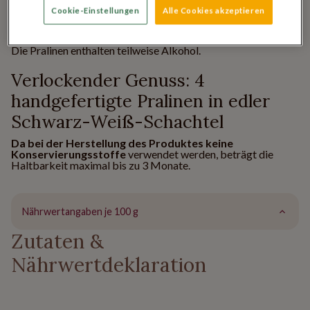
die Meister Ihres Fachs sind!
Cookie-Einstellungen
Alle Cookies akzeptieren
Abgerundet wird das Ganze durch die elegante Schachtel in
schwarz-weiß. Ein rundum elegantes Geschenk.
Die Pralinen enthalten teilweise Alkohol.
Verlockender Genuss: 4
handgefertigte Pralinen in edler
Schwarz-Weiß-Schachtel
Da bei der Herstellung des Produktes keine
Konservierungsstoffe
verwendet werden, beträgt die
Haltbarkeit maximal bis zu 3 Monate.
Nährwertangaben je 100 g
Zutaten &
Nährwertdeklaration