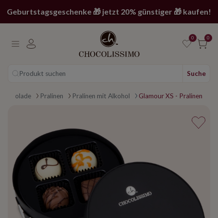
Geburtstagsgeschenke 🎁 jetzt 20% günstiger 🎁 kaufen!
0
0
Produkt suchen
Suche
n page
Schokolade
Pralinen
Pralinen mit Alkohol
Glamour XS - Pralinen