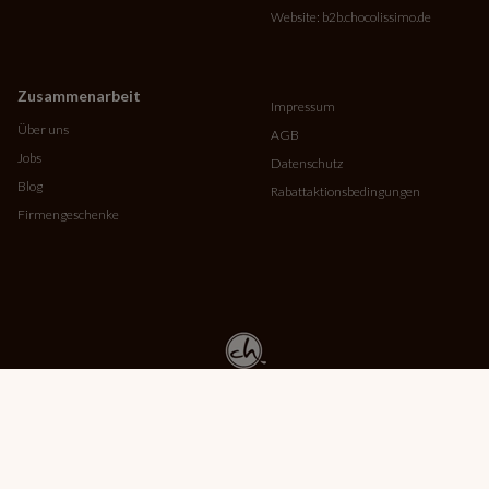
Website:
b2b.chocolissimo.de
Zusammenarbeit
Impressum
Über uns
AGB
Jobs
Datenschutz
Blog
Rabattaktionsbedingungen
Firmengeschenke
Copyright © MMBrown 2026