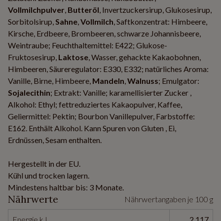
Vollmilchpulver
,
Butteröl
, Invertzuckersirup, Glukosesirup,
Sorbitolsirup,
Sahne
,
Vollmilch
, Saftkonzentrat: Himbeere,
Kirsche, Erdbeere, Brombeeren, schwarze Johannisbeere,
Weintraube; Feuchthaltemittel: E422; Glukose-
Fruktosesirup,
Laktose
, Wasser, gehackte Kakaobohnen,
Himbeeren, Säureregulator: E330, E332; natürliches Aroma:
Vanille, Birne, Himbeere,
Mandeln
,
Walnuss
; Emulgator:
Sojalecithin
; Extrakt: Vanille; karamellisierter Zucker ,
Alkohol: Ethyl; fettreduziertes Kakaopulver, Kaffee,
Geliermittel: Pektin; Bourbon Vanillepulver, Farbstoffe:
E162. Enthält Alkohol. Kann Spuren von Gluten , Ei,
Erdnüssen, Sesam enthalten.
Hergestellt in der EU.
Kühl und trocken lagern.
Mindestens haltbar bis: 3 Monate.
Nährwerte
Nährwertangaben je 100 g
Energie kJ
2 117