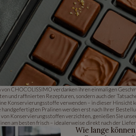
n von CHOCOLISSIMO verdanken ihren einmaligen Geschma
ten und raffinierten Rezepturen, sondern auch der Tatsache,
ine Konservierungsstoffe verwenden – in dieser Hinsicht k
handgefertigten Pralinen werden erst nach Ihrer Bestellu
z von Konservierungsstoffen verzichten, genießen Sie uns
inen am besten frisch – idealerweise direkt nach der Liefe
Wie lange können