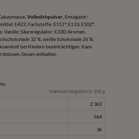
 Kakaomasse,
Vollmilchpulver
, Emulgator:
mittel: E422; Farbstoffe: E151*, E133, E102*,
: Vanille; Säureregulator: E330; Aromen.
lchschokolade 32 %, weiße Schokolade 26 %.
ksamkeit bei Kindern beeinträchtigen. Kann
 Erdnüssen, Sesam enthalten.
te.
Nährwertangaben je 100 g
2 362
564
36