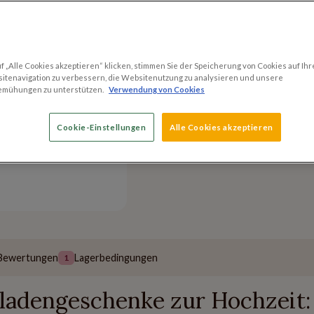
Versandmethoden
 „Alle Cookies akzeptieren“ klicken, stimmen Sie der Speicherung von Cookies auf Ihr
Versand innerhalb v
itenavigation zu verbessern, die Websitenutzung zu analysieren und unsere
emühungen zu unterstützen.
Verwendung von Cookies
Kostenloser Versand
60 EUR
Cookie-Einstellungen
Alle Cookies akzeptieren
Bewertungen
Lagerbedingungen
1
oladengeschenke zur Hochzeit: