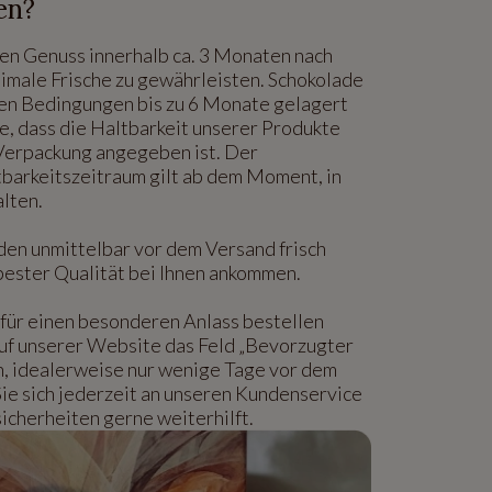
en?
den Genuss innerhalb ca. 3 Monaten nach
timale Frische zu gewährleisten. Schokolade
len Bedingungen bis zu 6 Monate gelagert
e, dass die Haltbarkeit unserer Produkte
 Verpackung angegeben ist. Der
barkeitszeitraum gilt ab dem Moment, in
alten.
den unmittelbar vor dem Versand frisch
n bester Qualität bei Ihnen ankommen.
für einen besonderen Anlass bestellen
auf unserer Website das Feld „Bevorzugter
n, idealerweise nur wenige Tage vor dem
Sie sich jederzeit an unseren Kundenservice
icherheiten gerne weiterhilft.