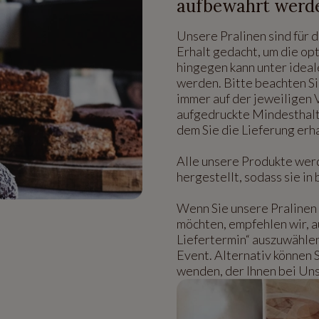
aufbewahrt werd
Unsere Pralinen sind für 
Erhalt gedacht, um die op
hingegen kann unter idea
werden. Bitte beachten Si
immer auf der jeweiligen
aufgedruckte Mindesthalt
dem Sie die Lieferung erh
Alle unsere Produkte wer
hergestellt, sodass sie i
Wenn Sie unsere Pralinen 
möchten, empfehlen wir, 
Liefertermin“ auszuwähle
Event. Alternativ können 
wenden, der Ihnen bei Uns