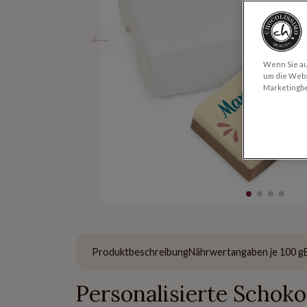
Wenn Sie auf
um die Webs
Marketingb
Produktbeschreibung
Nährwertangaben je 100 g
Personalisierte Schok