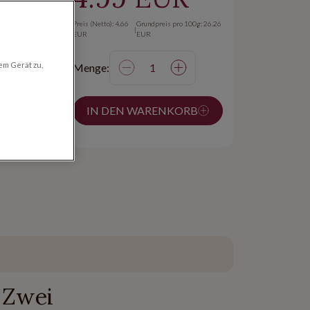
Preis (Netto): 4.66
Grundpreis pro 100g: 26.26
|
EUR
EUR
em Gerät zu,
Menge:
on 24h
 ab
IN DEN WARENKORB
 Zwei