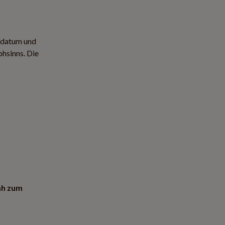
tsdatum und
hsinns. Die
ah zum