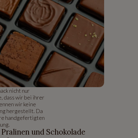
ck nicht nur
 dass wir bei ihrer
ennen wir keine
ng hergestellt. Da
ere handgefertigten
rung.
 Pralinen und Schokolade