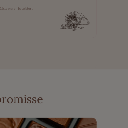
Gäste waren begeistert.
promisse