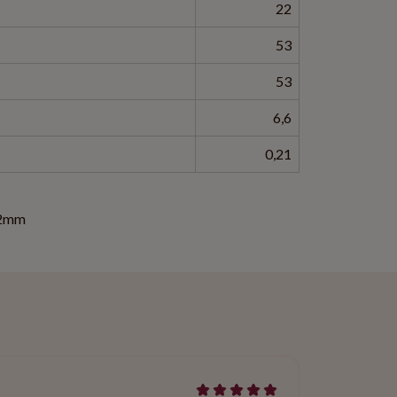
22
53
53
6,6
0,21
2mm