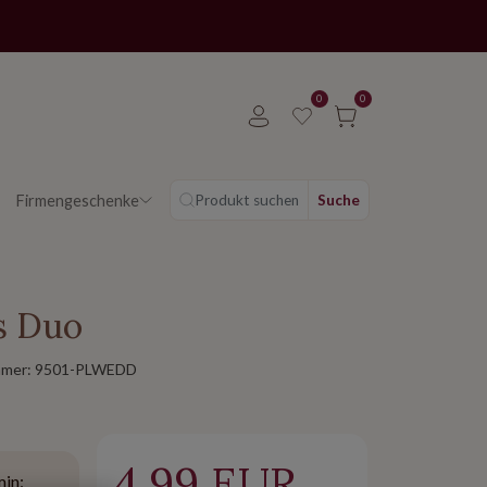
0
0
Firmengeschenke
Produkt suchen
Suche
s Duo
mmer:
9501-PLWEDD
4.99 EUR
min: