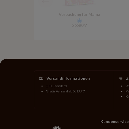
Verpackung für Mama
0.00 EUR*
Versandinformationen
Z
DHL Standard
Vo
Gratis Versand ab 60 EUR*
Pa
Kr
Kundenservice