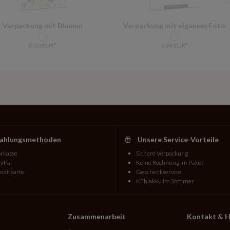
Verpackung mit Blumen
Verpackung mit eigenem Foto
0.00 EUR*
4.99 EUR*
ahlungsmethoden
Unsere Service-Vorteile
rkasse
Sichere Verpackung
yPal
Keine Rechnung im Paket
editkarte
Geschenkservice
Kühlakku im Sommer
Zusammenarbeit
Kontakt & H