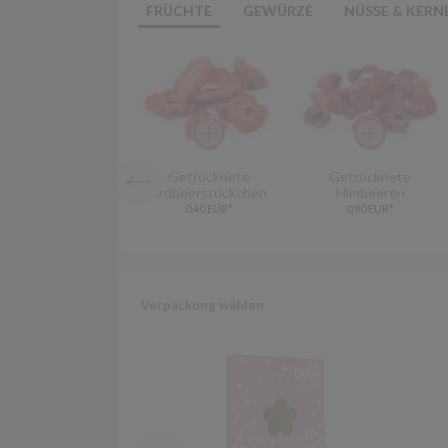
FRÜCHTE
GEWÜRZE
NÜSSE & KERN
Getrocknete
Getrocknete
Erdbeerstückchen
Himbeeren
0.40 EUR*
0.90 EUR*
Verpackung wählen