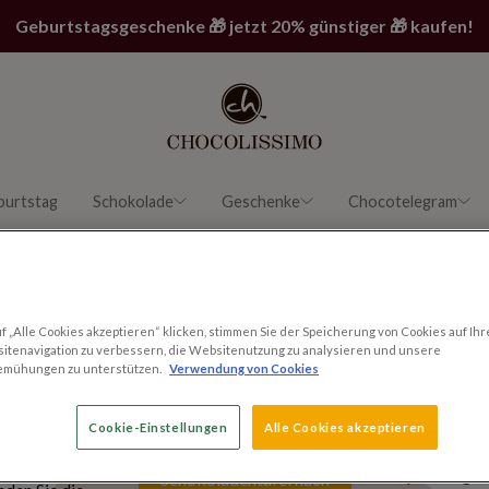
Geburtstagsgeschenke 🎁 jetzt 20% günstiger 🎁 kaufen!
burtstag
Schokolade
Geschenke
Chocotelegram
 „Alle Cookies akzeptieren“ klicken, stimmen Sie der Speicherung von Cookies auf Ihr
itenavigation zu verbessern, die Websitenutzung zu analysieren und unsere
emühungen zu unterstützen.
Verwendung von Cookies
Werden Sie zum
swahlen
Bestellen
Chocolatier und
Cookie-Einstellungen
Alle Cookies akzeptieren
 Dinosaurier
Wählen Sie ei
gestalten Sie eine eigene
drat, für jeden
Verpackung u
Schokoladentafel nach