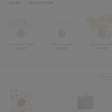
E
SÜSSES
DEKORATION
Kokosnuss-Chips
Kokosraspeln
Bananenchip
0.20 EUR*
0.20 EUR*
0.40 EUR*
Alle anz