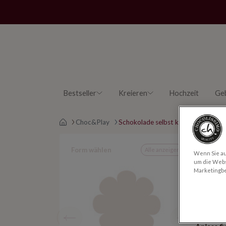
Bestseller
Kreieren
Hochzeit
Ge
Main page
Choc&Play
Schokolade selbst kreieren
Form wählen
Alle anzeigen
Wenn Sie auf
um die Webs
Marketingb
Form au
Ob Auto,
oder Qua