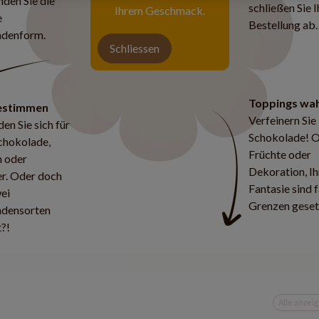
nden Sie die
schließen Sie I
Ihrem Geschmack.
e
Bestellung ab.
ChocoKleeblatt
Herz - Schokolade
adenform.
Preis: 11.99 EUR*
Preis: 11.99 EUR*
Schliessen
Toppings wa
estimmen
Verfeinern Sie 
en Sie sich für
Schokolade! 
chokolade,
Früchte oder
h oder
Dekoration, Ih
er. Oder doch
Fantasie sind 
wei
Ruby Schokolade
Grenzen geset
e Schokolade
Zartb
adensorten
Preis: 2.99 EUR*
eis: 0.00 EUR*
Pr
?!
Alle anzei