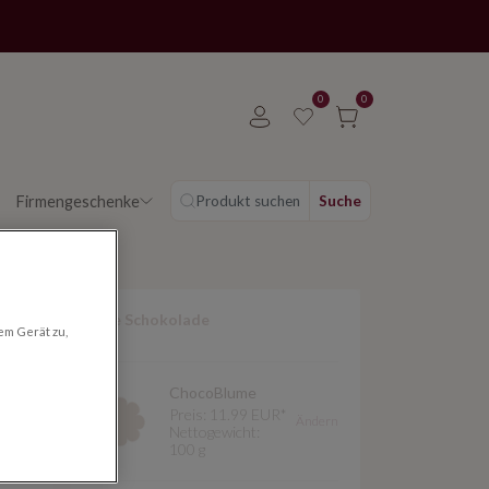
0
0
Firmengeschenke
Produkt suchen
Suche
Ihre Schokolade
em Gerät zu,
ChocoBlume
Preis:
11.99 EUR*
Ändern
Nettogewicht:
ne schöne
100 g
nd