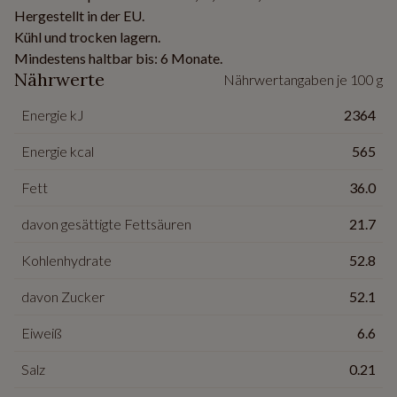
Hergestellt in der EU.
Kühl und trocken lagern.
Mindestens haltbar bis: 6 Monate.
Nährwerte
Nährwertangaben je 100 g
Energie kJ
2364
Energie kcal
565
Fett
36.0
davon gesättigte Fettsäuren
21.7
Kohlenhydrate
52.8
davon Zucker
52.1
Eiweiß
6.6
Salz
0.21