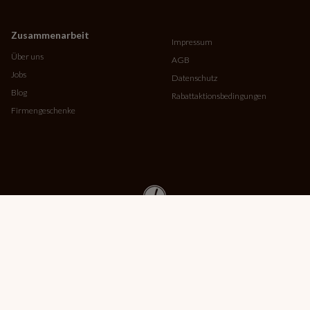
Zusammenarbeit
Impressum
Über uns
AGB
Jobs
Datenschutz
Blog
Rabattaktionsbedingungen
Firmengeschenke
Copyright © MMBrown 2026