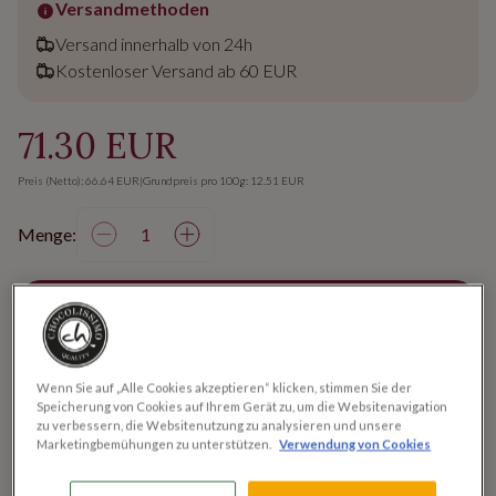
Versandmethoden
Versand innerhalb von 24h
Kostenloser Versand ab 60 EUR
71.30 EUR
Preis (Netto): 66.64 EUR
|
Grundpreis pro 100g: 12.51 EUR
Menge:
IN DEN WARENKORB
Wenn Sie auf „Alle Cookies akzeptieren“ klicken, stimmen Sie der
Produktbeschreibung
Speicherung von Cookies auf Ihrem Gerät zu, um die Websitenavigation
zu verbessern, die Websitenutzung zu analysieren und unsere
Nur die besten Väter werden zum Opa befördert. Nutze den
Marketingbemühungen zu unterstützen.
Verwendung von Cookies
Vatertag und schenke ein ChocoTelegram. Das Holzkästchen
beinhaltet 60 Schokoladenbuchstaben (5 Zeilen mit 12