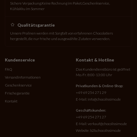
Sichere Verpackung
Keine Rechnung im Paket
Geschenkservice
Kühlakku im Sommer
Qualitätsgarantie
Unsere Pralinen werden mit Sorgfalt von erfahrenen Chocolatiers
hergestellt, die nur frische und ausgewählte Zutaten verwenden.
Kundenservice
Kontakt & Hotline
FAQ
Das Kundendienstbüro ist geöffnet
Mo.-Fr. 8:00-13:00 Uhr
Versandinformationen
Geschenkservice
Privatkunden & Online-Shop:
+49 69 254 271 29
Frischegarantie
E-Mail:
info@chocolissimo.de
Kontakt
Geschäftskunden:
+49 69 254 271 27
E-Mail:
verkauf@chocolissimo.de
Website:
b2b.chocolissimo.de