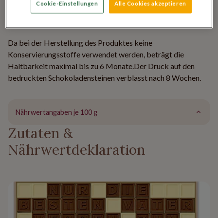
Cookie-Einstellungen
Alle Cookies akzeptieren
Zeichen).
Da bei der Herstellung des Produktes keine
Konservierungsstoffe verwendet werden, beträgt die
Haltbarkeit maximal bis zu 6 Monate.Der Druck auf den
bedruckten Schokoladensteinen verblasst nach 8 Wochen.
Nährwertangaben je 100 g
Zutaten &
Nährwertdeklaration