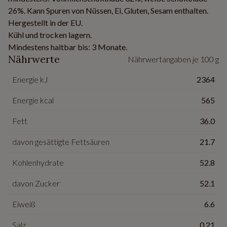
26%. Kann Spuren von Nüssen, Ei, Gluten, Sesam enthalten.
Hergestellt in der EU.
Kühl und trocken lagern.
Mindestens haltbar bis: 3 Monate.
Nährwerte
Nährwertangaben je 100 g
Energie kJ
2364
Energie kcal
565
Fett
36.0
davon gesättigte Fettsäuren
21.7
Kohlenhydrate
52.8
davon Zucker
52.1
Eiweiß
6.6
Salz
0.21