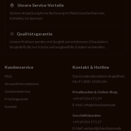
Unsere Service-Vorteile
Sichere Verpackung
Keine Rechnung im Paket
Geschenkservice
Kühlakku im Sommer
Qualitätsgarantie
Unsere Pralinen werden mit Sorgfalt von erfahrenen Chocolatiers
hergestellt, die nur frische und ausgewählte Zutaten verwenden.
Kundenservice
Kontakt & Hotline
FAQ
Das Kundendienstbüro ist geöffnet
Mo.-Fr. 8:00-13:00 Uhr
Versandinformationen
Geschenkservice
Privatkunden & Online-Shop:
+49 69 254 271 29
Frischegarantie
E-Mail:
info@chocolissimo.de
Kontakt
Geschäftskunden:
+49 69 254 271 27
E-Mail:
verkauf@chocolissimo.de