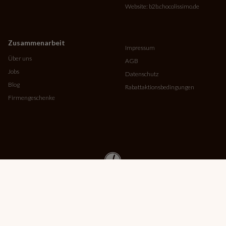
Website:
b2b.chocolissimo.de
Zusammenarbeit
Impressum
Über uns
AGB
Jobs
Datenschutz
Blog
Rabattaktionsbedingungen
Firmengeschenke
Copyright © MMBrown 2026