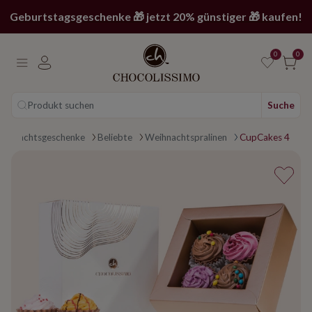
Geburtstagsgeschenke 🎁 jetzt 20% günstiger 🎁 kaufen!
0
0
Produkt suchen
Suche
eihnachtsgeschenke
Beliebte
Weihnachtspralinen
CupCakes 4