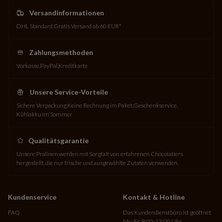
- Erdbeere,
Versandinformationen
- Schokolade.
DHL Standard
Gratis Versand ab 60 EUR*
Schenken Sie Ihren Liebsten in dieser schönen Zeit ein kleines süßes
Geschenk.
Zahlungsmethoden
Vorkasse
PayPal
Kreditkarte
Unsere Service-Vorteile
Sichere Verpackung
Keine Rechnung im Paket
Geschenkservice
Kühlakku im Sommer
Qualitätsgarantie
Unsere Pralinen werden mit Sorgfalt von erfahrenen Chocolatiers
hergestellt, die nur frische und ausgewählte Zutaten verwenden.
Kundenservice
Kontakt & Hotline
FAQ
Das Kundendienstbüro ist geöffnet
Mo.-Fr. 8:00-13:00 Uhr