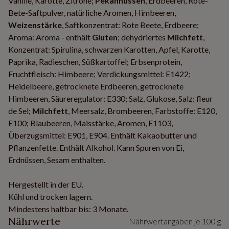
Vanille, Karotte, Zitrone;
Pekannüssen
, Erdbeeren, Rote-
Bete-Saftpulver, natürliche Aromen, Himbeeren,
Weizenstärke
, Saftkonzentrat: Rote Beete, Erdbeere;
Aroma: Aroma - enthält
Gluten
; dehydriertes
Milchfett
,
Konzentrat: Spirulina, schwarzen Karotten, Apfel, Karotte,
Paprika, Radieschen, Süßkartoffel; Erbsenprotein,
Fruchtfleisch: Himbeere; Verdickungsmittel: E1422;
Heidelbeere, getrocknete Erdbeeren, getrocknete
Himbeeren, Säureregulator: E330; Salz, Glukose, Salz: fleur
de Sel;
Milchfett
, Meersalz, Brombeeren, Farbstoffe: E120,
E100; Blaubeeren, Maisstärke, Aromen, E1103,
Überzugsmittel: E901, E904. Enthält Kakaobutter und
Pflanzenfette. Enthält Alkohol. Kann Spuren von Ei,
Erdnüssen, Sesam enthalten.
Hergestellt in der EU.
Kühl und trocken lagern.
Mindestens haltbar bis: 3 Monate.
Nährwerte
Nährwertangaben je 100 g