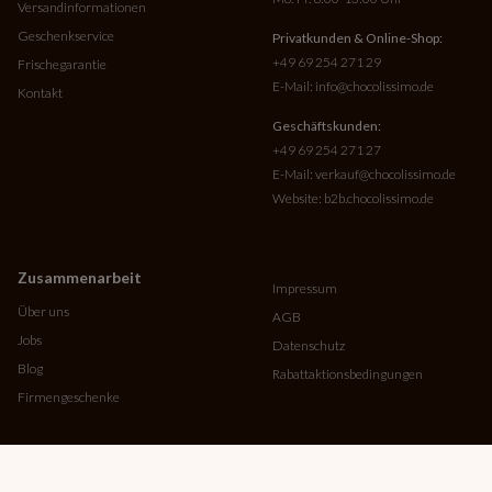
Versandinformationen
Geschenkservice
Privatkunden & Online-Shop:
+49 69 254 271 29
Frischegarantie
E-Mail:
info@chocolissimo.de
Kontakt
Geschäftskunden:
+49 69 254 271 27
E-Mail:
verkauf@chocolissimo.de
Website:
b2b.chocolissimo.de
Zusammenarbeit
Impressum
Über uns
AGB
Jobs
Datenschutz
Blog
Rabattaktionsbedingungen
Firmengeschenke