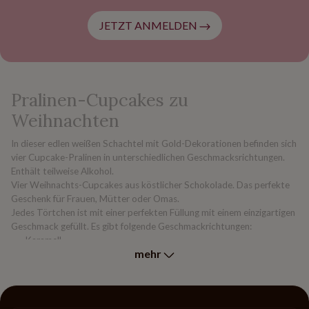
JETZT ANMELDEN
Pralinen-Cupcakes zu
Weihnachten
In dieser edlen weißen Schachtel mit Gold-Dekorationen befinden sich
vier Cupcake-Pralinen in unterschiedlichen Geschmacksrichtungen.
Enthält teilweise Alkohol.
Vier Weihnachts-Cupcakes aus köstlicher Schokolade. Das perfekte
Geschenk für Frauen, Mütter oder Omas.
Jedes Törtchen ist mit einer perfekten Füllung mit einem einzigartigen
Geschmack gefüllt. Es gibt folgende Geschmackrichtungen:
- Karamell,
mehr
- Waldfrüchte,
- Mandel,
- Himbeere,
- Zitrone,
- Mokka-Cappuccino,