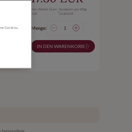
Preis (Netto): 16.64
Grundpreis pro 100g:
|
min:
EUR
13.38 EUR
Menge:
em Gerät zu,
IN DEN WARENKORB
on 24h
 ab
e besondere