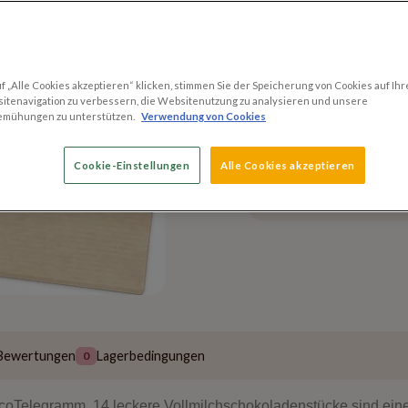
Bevorzugter-Lieferter
 „Alle Cookies akzeptieren“ klicken, stimmen Sie der Speicherung von Cookies auf Ihr
itenavigation zu verbessern, die Websitenutzung zu analysieren und unsere
emühungen zu unterstützen.
Verwendung von Cookies
Versandmethoden
Versand innerhalb v
Cookie-Einstellungen
Alle Cookies akzeptieren
Kostenloser Versand
60 EUR
Bewertungen
Lagerbedingungen
0
coTelegramm. 14 leckere Vollmilchschokoladenstücke sind ein