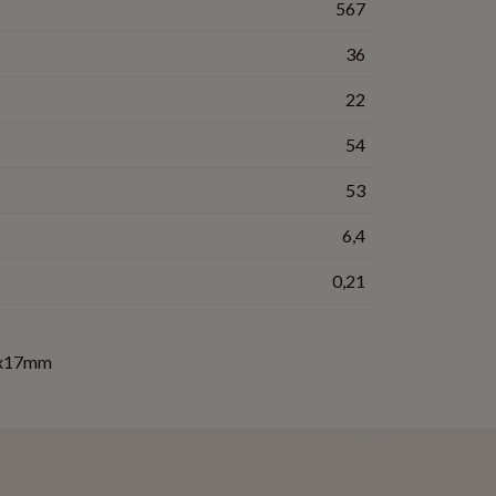
567
36
22
54
53
6,4
0,21
x17mm