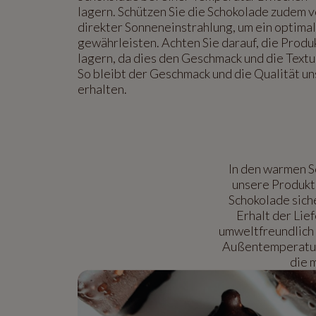
lagern. Schützen Sie die Schokolade zudem v
direkter Sonneneinstrahlung, um ein optima
gewährleisten. Achten Sie darauf, die Produ
lagern, da dies den Geschmack und die Textu
So bleibt der Geschmack und die Qualität u
erhalten.
In den warmen 
unsere Produkte
Schokolade sich
Erhalt der Lie
umweltfreundlich 
Außentemperatur 
die 