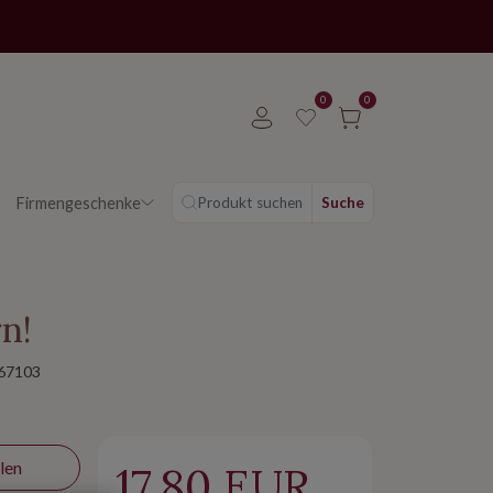
0
0
Firmengeschenke
Produkt suchen
Suche
n!
67103
len
17.80 EUR