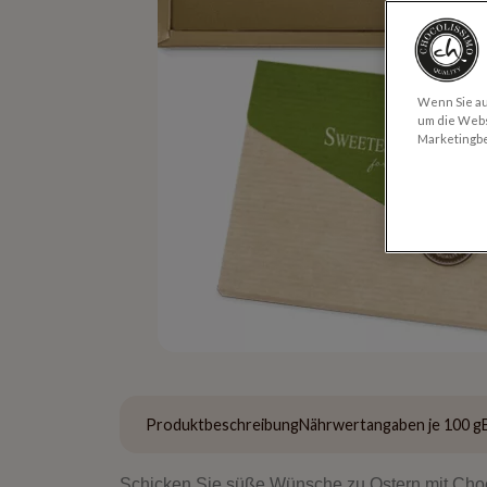
Wenn Sie auf
um die Webs
Marketingb
Produktbeschreibung
Nährwertangaben je 100 g
Schicken Sie süße Wünsche zu Ostern mit Cho