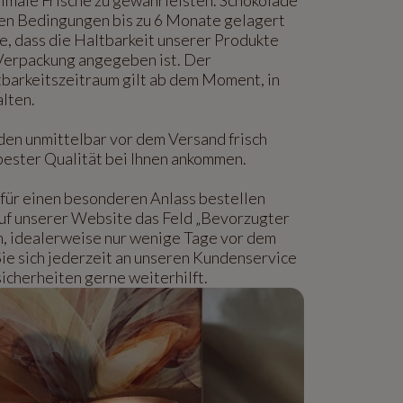
len Bedingungen bis zu 6 Monate gelagert
e, dass die Haltbarkeit unserer Produkte
 Verpackung angegeben ist. Der
barkeitszeitraum gilt ab dem Moment, in
alten.
den unmittelbar vor dem Versand frisch
n bester Qualität bei Ihnen ankommen.
für einen besonderen Anlass bestellen
auf unserer Website das Feld „Bevorzugter
n, idealerweise nur wenige Tage vor dem
Sie sich jederzeit an unseren Kundenservice
icherheiten gerne weiterhilft.