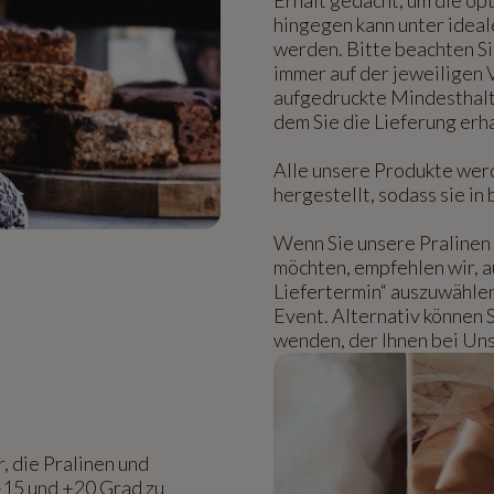
hingegen kann unter idea
werden. Bitte beachten Si
immer auf der jeweiligen
aufgedruckte Mindesthalt
dem Sie die Lieferung erh
Alle unsere Produkte wer
hergestellt, sodass sie i
Wenn Sie unsere Pralinen 
möchten, empfehlen wir, 
Liefertermin“ auszuwähle
Event. Alternativ können 
wenden, der Ihnen bei Uns
, die Pralinen und
+15 und +20 Grad zu