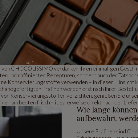
n von CHOCOLISSIMO verdanken ihren einmaligen Geschma
ten und raffinierten Rezepturen, sondern auch der Tatsache,
ine Konservierungsstoffe verwenden – in dieser Hinsicht k
handgefertigten Pralinen werden erst nach Ihrer Bestellu
z von Konservierungsstoffen verzichten, genießen Sie uns
inen am besten frisch – idealerweise direkt nach der Liefe
Wie lange können
aufbewahrt werd
Unsere Pralinen sind für 
Erhalt gedacht, um die op