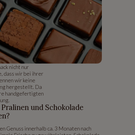
ck nicht nur
 dass wir bei ihrer
ennen wir keine
ng hergestellt. Da
ere handgefertigten
rung.
 Pralinen und Schokolade
en?
den Genuss innerhalb ca. 3 Monaten nach
timale Frische zu gewährleisten. Schokolade