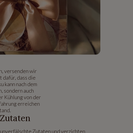
, versenden wir
 dafür, dass die
ku kann nach dem
h, sondern auch
er Kühlung von der
fahrung erreichen
tand.
 Zutaten
, unverfälschte Zutaten und verzichten