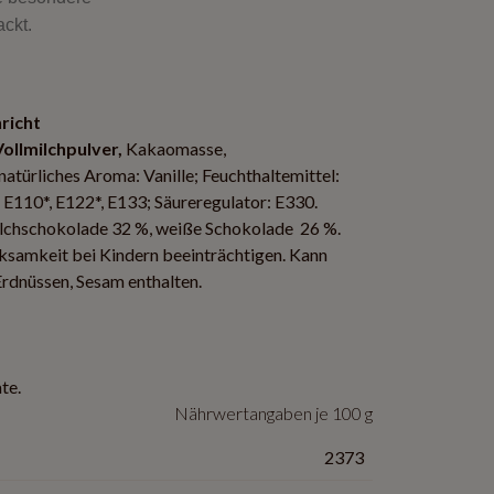
ackt.
richt
Vollmilchpulver,
Kakaomasse,
 natürliches Aroma: Vanille; Feuchthaltemittel:
 E110*, E122*, E133; Säureregulator: E330.
ilchschokolade 32 %, weiße Schokolade 26 %.
ksamkeit bei Kindern beeinträchtigen. Kann
 Erdnüssen, Sesam enthalten.
te.
Nährwertangaben je 100 g
2373