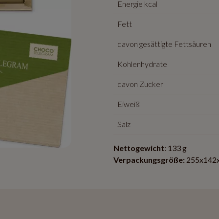
Energie kcal
Fett
davon gesättigte Fettsäuren
Kohlenhydrate
davon Zucker
Eiweiß
Salz
Nettogewicht
: 133 g
Verpackungsgröße:
255x142