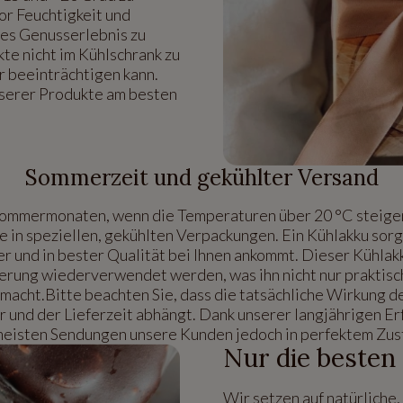
or Feuchtigkeit und
les Genusserlebnis zu
kte nicht im Kühlschrank zu
r beeinträchtigen kann.
nserer Produkte am besten
Sommerzeit und gekühlter Versand
Sommermonaten, wenn die Temperaturen über 20 °C steigen
 in speziellen, gekühlten Verpackungen. Ein Kühlakku sorgt
er und in bester Qualität bei Ihnen ankommt. Dieser Kühlak
ferung wiederverwendet werden, was ihn nicht nur praktisc
macht.Bitte beachten Sie, dass die tatsächliche Wirkung d
und der Lieferzeit abhängt. Dank unserer langjährigen Er
meisten Sendungen unsere Kunden jedoch in perfektem Zus
Nur die besten
Wir setzen auf natürliche