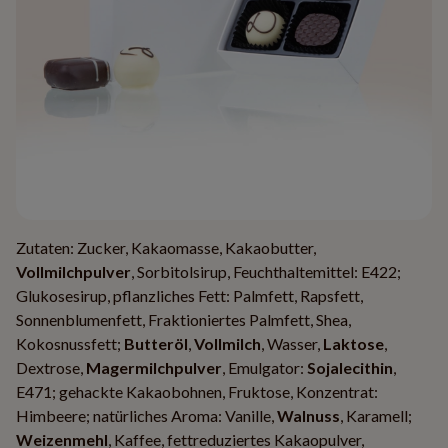
Zutaten: Zucker, Kakaomasse, Kakaobutter,
Vollmilchpulver
, Sorbitolsirup, Feuchthaltemittel: E422;
Glukosesirup, pflanzliches Fett: Palmfett, Rapsfett,
Sonnenblumenfett, Fraktioniertes Palmfett, Shea,
Kokosnussfett;
Butteröl
,
Vollmilch
, Wasser,
Laktose
,
Dextrose,
Magermilchpulver
, Emulgator:
Sojalecithin
,
E471; gehackte Kakaobohnen, Fruktose, Konzentrat:
Himbeere; natürliches Aroma: Vanille,
Walnuss
, Karamell;
Weizenmehl
, Kaffee, fettreduziertes Kakaopulver,