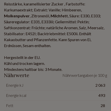
Reisstärke, karamellisierter Zucker , Farbstoffe:
Kurkumaextrakt; Extrakt: Vanille; Himbeeren,
Molkenpulver
, Zitronenöl,
Milchfett
, Säure: E330, E333;
Säureregulator: E331, E333iii; Geliermittel: Pektin;
Saftkonzentrat: Früchte; natürliche Aromen, Salz, Meersalz,
Stabilisator: E452I; Backtriebmittel: E500ii. Enthält
Kakaobutter und Pflanzenfette. Kann Spuren von Ei,
Erdnüssen, Sesam enthalten.
Hergestellt in der EU.
Kühl und trocken lagern.
Mindestens haltbar bis: 3 Monate.
Nährwerte
Nährwertangaben je 100 g
Energie kJ
2 063
Energie kcal
493
Fett
28