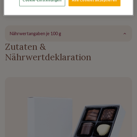
edlen und handgefertigten Pralinen mit unterschiedlichen
exquisiten Füllungen schmeicheln Gaumen und Auge!
Nährwertangaben je 100 g
Zutaten &
Nährwertdeklaration