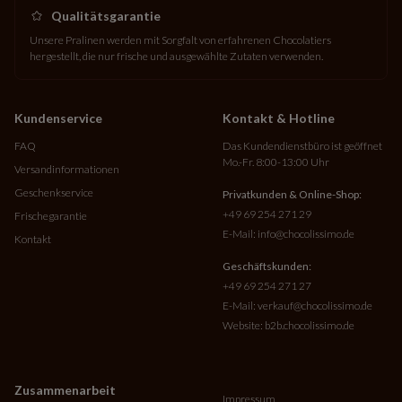
Qualitätsgarantie
Unsere Pralinen werden mit Sorgfalt von erfahrenen Chocolatiers
hergestellt, die nur frische und ausgewählte Zutaten verwenden.
Kundenservice
Kontakt & Hotline
FAQ
Das Kundendienstbüro ist geöffnet
Mo.-Fr. 8:00-13:00 Uhr
Versandinformationen
Geschenkservice
Privatkunden & Online-Shop:
+49 69 254 271 29
Frischegarantie
E-Mail:
info@chocolissimo.de
Kontakt
Geschäftskunden:
+49 69 254 271 27
E-Mail:
verkauf@chocolissimo.de
Website:
b2b.chocolissimo.de
Zusammenarbeit
Impressum