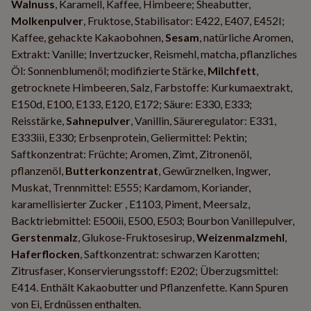
Walnuss
, Karamell, Kaffee, Himbeere; Sheabutter,
Molkenpulver
, Fruktose, Stabilisator: E422, E407, E452I;
Kaffee, gehackte Kakaobohnen,
Sesam
, natürliche Aromen,
Extrakt: Vanille; Invertzucker, Reismehl, matcha, pflanzliches
Öl: Sonnenblumenöl; modifizierte Stärke,
Milchfett
,
getrocknete Himbeeren, Salz, Farbstoffe: Kurkumaextrakt,
E150d, E100, E133, E120, E172; Säure: E330, E333;
Reisstärke,
Sahnepulver
, Vanillin, Säureregulator: E331,
E333iii, E330; Erbsenprotein, Geliermittel: Pektin;
Saftkonzentrat: Früchte; Aromen, Zimt, Zitronenöl,
pflanzenöl,
Butterkonzentrat
, Gewürznelken, Ingwer,
Muskat, Trennmittel: E555; Kardamom, Koriander,
karamellisierter Zucker , E1103, Piment, Meersalz,
Backtriebmittel: E500ii, E500, E503; Bourbon Vanillepulver,
Gerstenmalz
, Glukose-Fruktosesirup,
Weizenmalzmehl
,
Haferflocken
, Saftkonzentrat: schwarzen Karotten;
Zitrusfaser, Konservierungsstoff: E202; Überzugsmittel:
E414. Enthält Kakaobutter und Pflanzenfette. Kann Spuren
von Ei, Erdnüssen enthalten.