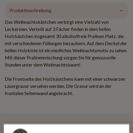
Produktbeschreibung
Das Weihnachtskästchen verbirgt eine Vielzahl von
Leckereien. Verteilt auf 3 Fächer finden in dem hellen
Holzkästchen insgesamt 30 alkoholfreie Pralinen Platz, die
mit verschiedenen Füllungen bezaubern. Auf dem Deckel der
hellen Holzkiste ist ein niedliches Weihnachtsmotiv zu sehen.
Mit dieser Pralinenmischung sorgen Sie für genussvolle
Stunden unter dem Weihnachtsbaum!
Die Frontseite des Holzkästchens kann mit einer schwarzen
Lasergravur versehen werden. Die Gravur wird an der
frontalen Seitenwand angebracht.
"Xmas Premiere Maxi " 30 alkoholfreie Pralinen
im schönen Holzkästchen