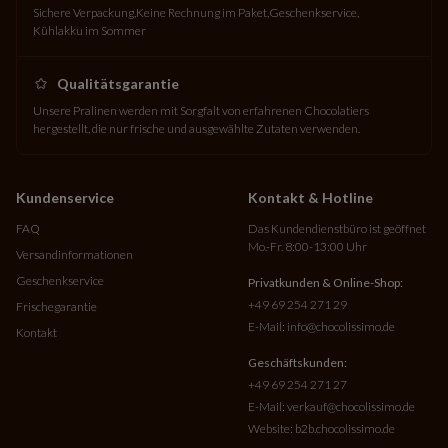
Sichere Verpackung
Keine Rechnung im Paket
Geschenkservice
Kühlakku im Sommer
Qualitätsgarantie
Unsere Pralinen werden mit Sorgfalt von erfahrenen Chocolatiers
hergestellt, die nur frische und ausgewählte Zutaten verwenden.
Kundenservice
Kontakt & Hotline
FAQ
Das Kundendienstbüro ist geöffnet
Mo.-Fr. 8:00-13:00 Uhr
Versandinformationen
Geschenkservice
Privatkunden & Online-Shop:
+49 69 254 271 29
Frischegarantie
E-Mail:
info@chocolissimo.de
Kontakt
Geschäftskunden:
+49 69 254 271 27
E-Mail:
verkauf@chocolissimo.de
Website:
b2b.chocolissimo.de