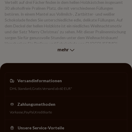
Verteilt auf drei Fächer finden in dem hellen Holzkästchen insgesamt
30 alkoholfreie Pralinen Platz, die mit verschiedenen Füllungen
betören. In einem Mantel aus Vollmilch-, Zartbitter- und weißer
Schokolade finden Sie unterschiedliche edle, delikate Füllungen. Auf
dem Deckel der hellen Holzkiste ist ein niedliches Weihnachtsmotiv
und der Satz 'Merry Christmas' zu sehen. Mit dieser Pralinenmischung
sorgen Sie für genussvolle Stunden unter dem Weihnachtsbaum!
Verschenken Sie Pralinen und Schokolade von CHOCOLISSIMO!
mehr
Da bei der Herstellung des Produktes keine Konservierungsstoffe
verwendet werden, beträgt die Haltbarkeit in der Regel 6 bis 8
Wochen, maximal bis zu 3 Monate.
Versandinformationen
DHL Standard
Gratis Versand ab 60 EUR*
Zahlungsmethoden
Vorkasse
PayPal
Kreditkarte
Unsere Service-Vorteile