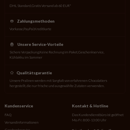
DHL Standard
Gratis Versand ab 60 EUR*
Zahlungsmethoden
Vorkasse
PayPal
Kreditkarte
Unsere Service-Vorteile
Sichere Verpackung
Keine Rechnung im Paket
Geschenkservice
Kühlakku im Sommer
Qualitätsgarantie
Unsere Pralinen werden mit Sorgfalt von erfahrenen Chocolatiers
hergestellt, die nur frische und ausgewählte Zutaten verwenden.
Kundenservice
Kontakt & Hotline
FAQ
Das Kundendienstbüro ist geöffnet
Mo.-Fr. 8:00-13:00 Uhr
Versandinformationen
Geschenkservice