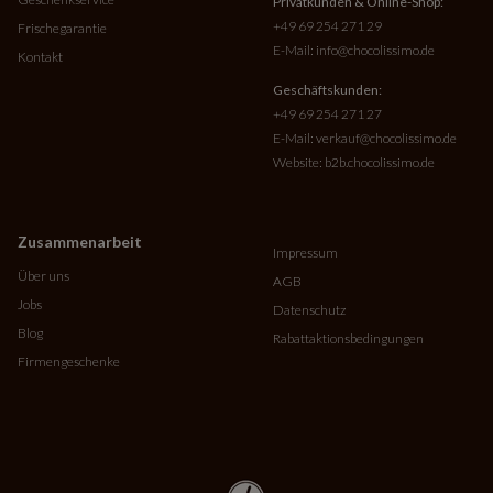
Privatkunden & Online-Shop:
+49 69 254 271 29
Frischegarantie
E-Mail:
info@chocolissimo.de
Kontakt
Geschäftskunden:
+49 69 254 271 27
E-Mail:
verkauf@chocolissimo.de
Website:
b2b.chocolissimo.de
Zusammenarbeit
Impressum
Über uns
AGB
Jobs
Datenschutz
Blog
Rabattaktionsbedingungen
Firmengeschenke