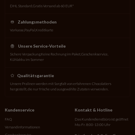
DHL Standard
Gratis Versand ab 60 EUR*
Zahlungsmethoden
Vorkasse
PayPal
Kreditkarte
Unsere Service-Vorteile
Sichere Verpackung
Keine Rechnung im Paket
Geschenkservice
Kühlakku im Sommer
Qualitätsgarantie
Unsere Pralinen werden mit Sorgfalt von erfahrenen Chocolatiers
hergestellt, die nur frische und ausgewählte Zutaten verwenden.
Kundenservice
Kontakt & Hotline
FAQ
Das Kundendienstbüro ist geöffnet
Mo.-Fr. 8:00-13:00 Uhr
Versandinformationen
Geschenkservice