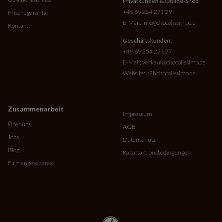
Privatkunden & Online-Shop:
+49 69 254 271 29
Frischegarantie
E-Mail:
info@chocolissimo.de
Kontakt
Geschäftskunden:
+49 69 254 271 27
E-Mail:
verkauf@chocolissimo.de
Website:
b2b.chocolissimo.de
Zusammenarbeit
Impressum
Über uns
AGB
Jobs
Datenschutz
Blog
Rabattaktionsbedingungen
Firmengeschenke