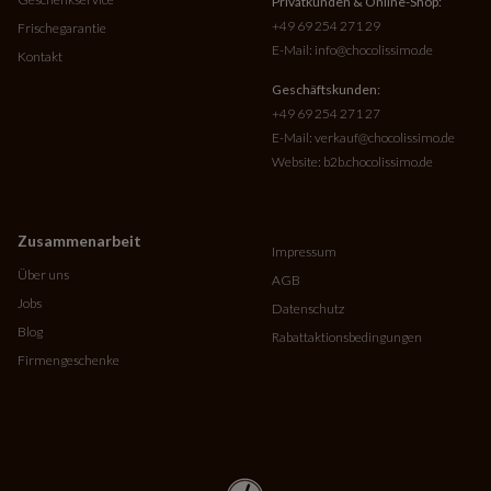
Privatkunden & Online-Shop:
+49 69 254 271 29
Frischegarantie
E-Mail:
info@chocolissimo.de
Kontakt
Geschäftskunden:
+49 69 254 271 27
E-Mail:
verkauf@chocolissimo.de
Website:
b2b.chocolissimo.de
Zusammenarbeit
Impressum
Über uns
AGB
Jobs
Datenschutz
Blog
Rabattaktionsbedingungen
Firmengeschenke