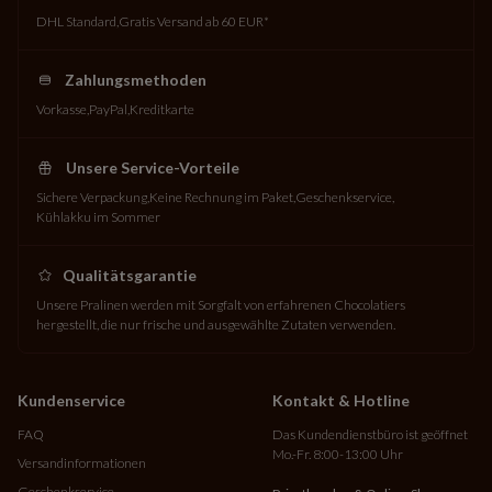
DHL Standard
Gratis Versand ab 60 EUR*
Zahlungsmethoden
Vorkasse
PayPal
Kreditkarte
Unsere Service-Vorteile
Sichere Verpackung
Keine Rechnung im Paket
Geschenkservice
Kühlakku im Sommer
Qualitätsgarantie
Unsere Pralinen werden mit Sorgfalt von erfahrenen Chocolatiers
hergestellt, die nur frische und ausgewählte Zutaten verwenden.
Kundenservice
Kontakt & Hotline
FAQ
Das Kundendienstbüro ist geöffnet
Mo.-Fr. 8:00-13:00 Uhr
Versandinformationen
Geschenkservice