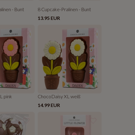
linen - Bunt
8 Cupcake-Pralinen - Bunt
13.95 EUR
L pink
ChocoDaisy XL weiß
14.99 EUR