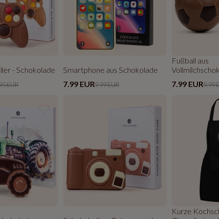
Fußball aus
ler - Schokolade
Smartphone aus Schokolade
Vollmilchscho
7.99 EUR
7.99 EUR
95 EUR
9.99 EUR
9.99 
Kurze Kochsc