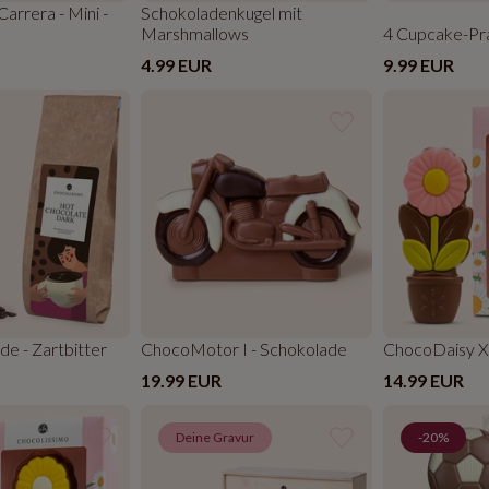
arrera - Mini -
Schokoladenkugel mit
Marshmallows
4 Cupcake-Pra
4.99 EUR
9.99 EUR
de - Zartbitter
ChocoMotor I - Schokolade
ChocoDaisy X
19.99 EUR
14.99 EUR
Deine Gravur
-20%