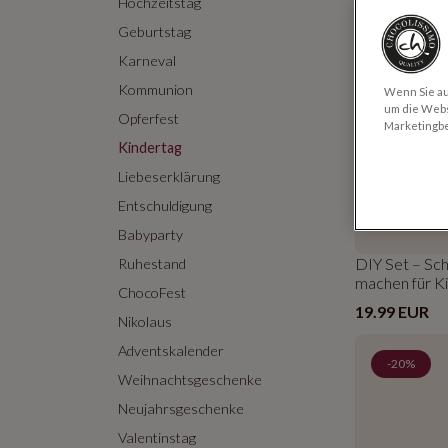
Hochzeitstag
Geburtstag
Neu
Karneval
Kommunion
Wenn Sie auf
um die Webs
Opferfest
Marketingb
Kindertag
Liebeserklärung
Entschuldigung
Babyparty
DIY Set – Sc
Ruhestand
machen für K
ChocoFest
19.99 EUR
Nikolaus
Adventskalender
-20%
Weihnachtsgeschenke
Neujahrsgeschenke
Valentinstag