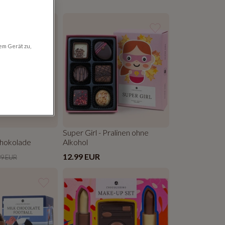
em Gerät zu,
Super Girl - Pralinen ohne
chokolade
Alkohol
12.99 EUR
99 EUR