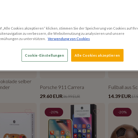
-20%
-20%
 „Alle Cookies akzeptieren“ klicken, stimmen Sie der Speicherung von Cookies auf Ihr
itenavigation zu verbessern, die Websitenutzung zu analysieren und unsere
emühungen zu unterstützen.
Verwendung von Cookies
Cookie-Einstellungen
Alle Cookies akzeptieren
hokolade selber
inder
Porsche 911 Carrera
Fußball aus S
29.60 EUR
14.39 EUR
36.99 EUR
17.
-20%
-20%