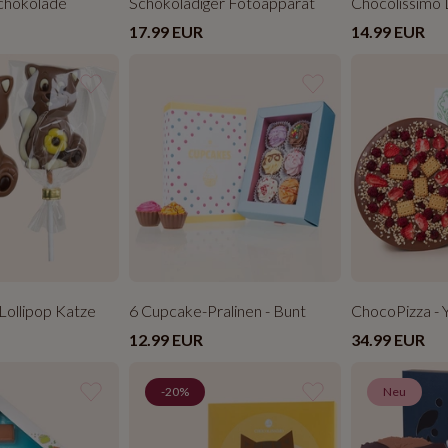
Schokolade
Schokoladiger Fotoapparat
Chocolissimo
17.99 EUR
14.99 EUR
Lollipop Katze
6 Cupcake-Pralinen - Bunt
ChocoPizza -
12.99 EUR
34.99 EUR
-20%
Neu