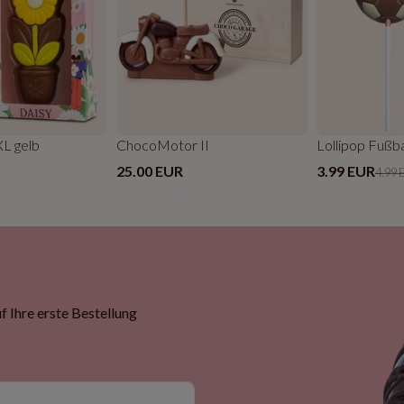
L gelb
ChocoMotor II
Lollipop Fußba
25.00 EUR
3.99 EUR
4.99 
 Ihre erste Bestellung