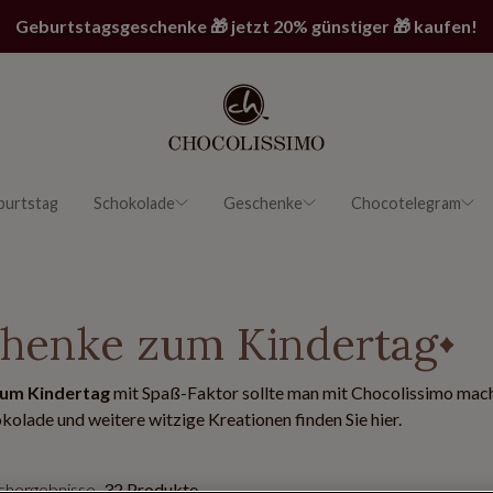
Geburtstagsgeschenke 🎁 jetzt 20% günstiger 🎁 kaufen!
burtstag
Schokolade
Geschenke
Chocotelegram
henke zum Kindertag
zum Kindertag
mit Spaß-Faktor sollte man mit Chocolissimo mach
kolade und weitere witzige Kreationen finden Sie hier.
uchergebnisse
32 Produkte