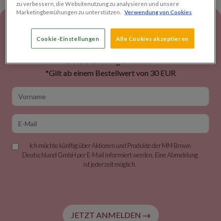
zu verbessern, die Websitenutzung zu analysieren und unsere
Marketingbemühungen zu unterstützen.
Verwendung von Cookies
Newsletter
Cookie-Einstellungen
Alle Cookies akzeptieren
Jetzt Newsletter abonnieren und 5 EUR Rabatt auf Ihre
erste Bestellung erhalten!*
*Gilt ab einem Bestellwert von 30 EUR
Vorname
E-Mail
Ich möchte künftig über Aktionen und Produkte der MM Brown
Deutschland GmbH per E-Mail informiert werden. Eine Abmeldung
ist jederzeit möglich.
JETZT ANMELDEN