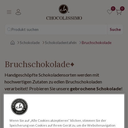
0
0
Produkt suchen
Suche
Main page
Schokolade
Schokoladentafeln
Bruchschokolade
Bruchschokolade
Handgeschöpfte Schokoladensorten werden mit
hochwertigen Zutaten zu edlen Bruchschokoladen
verarbeitet! Probieren Sie unsere
gebrochene Schokolade
!
Das wird Sie auch interessieren:
Ruby Schokolade
und
XXL
Schokolade
.
0 Produkte
Wenn Sie auf „Alle Cookies akzeptieren“ klicken, stimmen Sie der
Speicherung von Cookies auf Ihrem Gerät zu, um die Websitenavigation