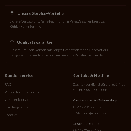
Unsere Service-Vorteile
Sichere Verpackung
Keine Rechnung im Paket
Geschenkservice
Kühlakku im Sommer
Qualitätsgarantie
Unsere Pralinen werden mit Sorgfalt von erfahrenen Chocolatiers
hergestellt, die nur frische und ausgewählte Zutaten verwenden.
Kundenservice
Kontakt & Hotline
FAQ
Das Kundendienstbüro ist geöffnet
Mo.-Fr. 8:00-13:00 Uhr
Versandinformationen
Geschenkservice
Privatkunden & Online-Shop:
+49 69 254 271 29
Frischegarantie
E-Mail:
info@chocolissimo.de
Kontakt
Geschäftskunden:
+49 69 254 271 27