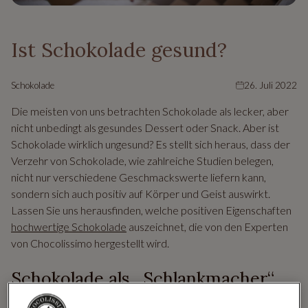
Ist Schokolade gesund?
Schokolade
26. Juli 2022
Die meisten von uns betrachten Schokolade als lecker, aber
nicht unbedingt als gesundes Dessert oder Snack. Aber ist
Schokolade wirklich ungesund? Es stellt sich heraus, dass der
Verzehr von Schokolade, wie zahlreiche Studien belegen,
nicht nur verschiedene Geschmackswerte liefern kann,
sondern sich auch positiv auf Körper und Geist auswirkt.
Lassen Sie uns herausfinden, welche positiven Eigenschaften
hochwertige Schokolade
auszeichnet, die von den Experten
von Chocolissimo hergestellt wird.
Schokolade als „Schlankmacher“
Die Vorteile des Schokoladen-Verzehrs überraschen. Laut