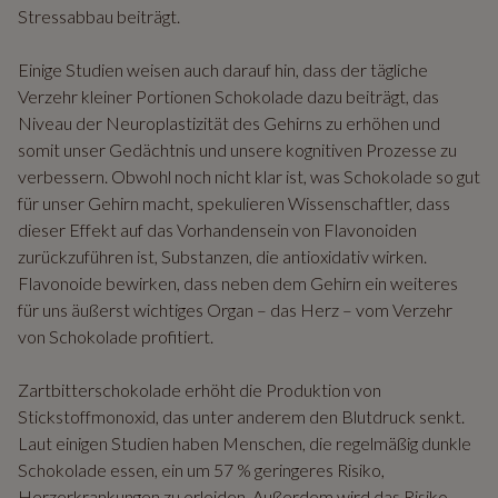
Stressabbau beiträgt.
Einige Studien weisen auch darauf hin, dass der tägliche
Verzehr kleiner Portionen Schokolade dazu beiträgt, das
Niveau der Neuroplastizität des Gehirns zu erhöhen und
somit unser Gedächtnis und unsere kognitiven Prozesse zu
verbessern. Obwohl noch nicht klar ist, was Schokolade so gut
für unser Gehirn macht, spekulieren Wissenschaftler, dass
dieser Effekt auf das Vorhandensein von Flavonoiden
zurückzuführen ist, Substanzen, die antioxidativ wirken.
Flavonoide bewirken, dass neben dem Gehirn ein weiteres
für uns äußerst wichtiges Organ – das Herz – vom Verzehr
von Schokolade profitiert.
Zartbitterschokolade erhöht die Produktion von
Stickstoffmonoxid, das unter anderem den Blutdruck senkt.
Laut einigen Studien haben Menschen, die regelmäßig dunkle
Schokolade essen, ein um 57 % geringeres Risiko,
Herzerkrankungen zu erleiden. Außerdem wird das Risiko