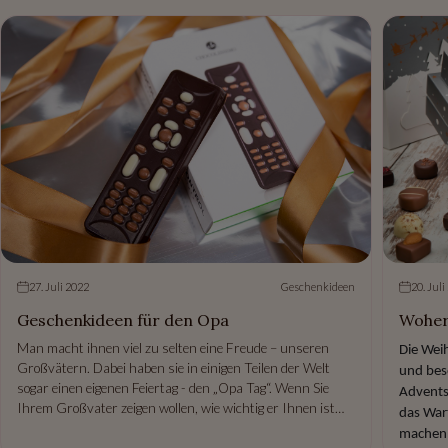
27. Juli 2022
Geschenkideen
20. Juli
Geschenkideen für den Opa
Woher
Man macht ihnen viel zu selten eine Freude – unseren
Die Wei
Großvätern. Dabei haben sie in einigen Teilen der Welt
und bes
sogar einen eigenen Feiertag - den „Opa Tag“. Wenn Sie
Adventsk
Ihrem Großvater zeigen wollen, wie wichtig er Ihnen ist
das War
und ihm einfach mal „Danke“ sagen wollen, haben wir hier
machen 
einige
Geschenkideen
vorbereitet.