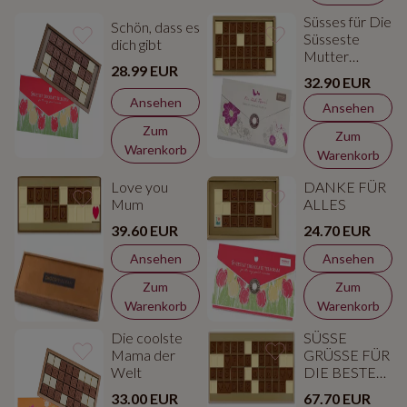
Süsses für Die
Schön, dass es
Süsseste
dich gibt
Mutter
28.99 EUR
Schokolade
32.90 EUR
Ansehen
Ansehen
Zum
Zum
Warenkorb
Warenkorb
Love you
DANKE FÜR
Mum
ALLES
39.60 EUR
24.70 EUR
Ansehen
Ansehen
Zum
Zum
Warenkorb
Warenkorb
Die coolste
SÜSSE
Mama der
GRÜSSE FÜR
Welt
DIE BESTE
MAMA DER
33.00 EUR
67.70 EUR
WELT