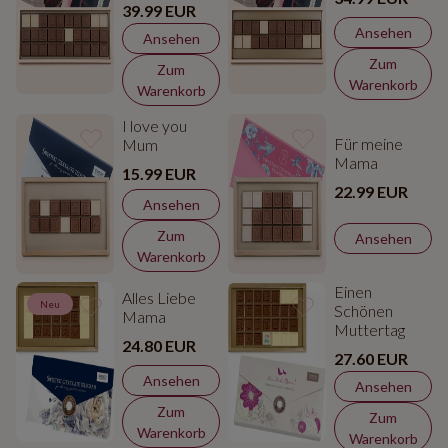
39.99 EUR
Ansehen
Ansehen
Zum
Zum
Warenkorb
Warenkorb
I love you
Für meine
Mum
Mama
15.99 EUR
22.99 EUR
Ansehen
Zum
Ansehen
Warenkorb
Einen
Alles Liebe
Neu
Schönen
Mama
Muttertag
24.80 EUR
27.60 EUR
Ansehen
Ansehen
Zum
Zum
Warenkorb
Warenkorb