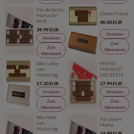
Für die beste
Danke Mama
Mama der
Welt
40.00 EUR
39.99 EUR
Ansehen
Ansehen
Zum
Zum
Warenkorb
Warenkorb
Alles Liebe
MEINE
zum
MAMA IST
Muttertag
DIE BESTE
57.30 EUR
27.99 EUR
Ansehen
Ansehen
Zum
Zum
Warenkorb
Warenkorb
Alles liebe
Für unsere
zum
Mama
Muttertag
34.99 EUR