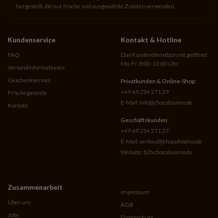
hergestellt, die nur frische und ausgewählte Zutaten verwenden.
Verschenken Sie ein Schokotelegramm zum Muttertag und
bereiten Sie garantiert Freude!
Kundenservice
Kontakt & Hotline
​Wir empfehlen Ihnen auch:
Schokoladenfiguren zum Muttertag
und
Pralinen zum Muttertag
FAQ
Das Kundendienstbüro ist geöffnet
Mo.-Fr. 8:00-13:00 Uhr
Versandinformationen
Geschenkservice
Privatkunden & Online-Shop:
+49 69 254 271 29
Frischegarantie
E-Mail:
info@chocolissimo.de
Kontakt
Geschäftskunden:
+49 69 254 271 27
E-Mail:
verkauf@chocolissimo.de
Website:
b2b.chocolissimo.de
Zusammenarbeit
Impressum
Über uns
AGB
Jobs
Datenschutz