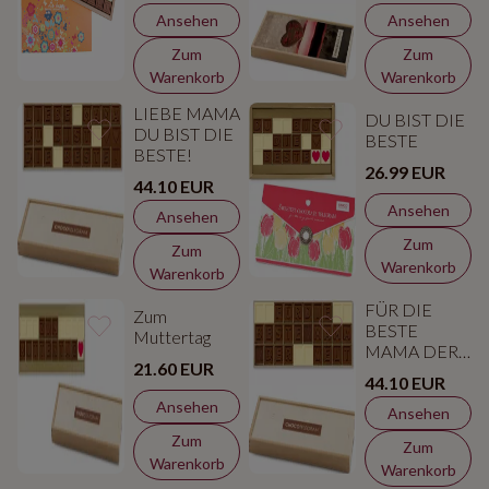
Ansehen
Ansehen
Zum
Zum
Warenkorb
Warenkorb
LIEBE MAMA
DU BIST DIE
DU BIST DIE
BESTE
BESTE!
26.99 EUR
44.10 EUR
Ansehen
Ansehen
Zum
Zum
Warenkorb
Warenkorb
FÜR DIE
Zum
BESTE
Muttertag
MAMA DER
21.60 EUR
WELT
44.10 EUR
Ansehen
Ansehen
Zum
Zum
Warenkorb
Warenkorb