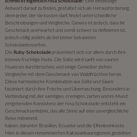
schmeckt eigentlich rosa Schokolade
? Eine eindeutige
Antwort darauf zu finden, gestaltet sich als Herausforderung,
denn jeder, der sie kosten darf, findet unterschiedliche
Beschreibungen und Vergleiche. Gewiss ist jedoch, dass ihr
Geschmack unerwartet und somit schwer zu definieren ist,
jedoch völlig anders als bei bisher bekannten
Schokoladensorten.
Die
Ruby-Schokolade
präsentiert sich vor allem durch ihre
intensiv fruchtige Note. Die Süße wird sanft von sauren
Nuancen durchbrochen, und einige Genießer ziehen
Vergleiche mit dem Geschmack von Waldfrüchten heran.
Diese harmonische Kombination aus Süße und Säure
fasziniert durch ihre Frische und Überraschung. Besonders in
Verbindung mit der samtigen, cremigen, zarten und im Mund
zergehenden Konsistenz der rosa Schokolade entsteht ein
Geschmackserlebnis, das alle Sinne auf eine unvergleichliche
Reise mitnimmt.
haben, darunter Brasilien, Ecuador und die Elfenbeinküste.
Hier, in diesen renommierten Kakaoanbauregionen, gedeihen