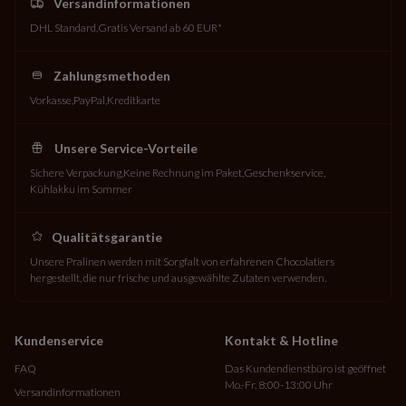
Versandinformationen
DHL Standard
Gratis Versand ab 60 EUR*
Zahlungsmethoden
Vorkasse
PayPal
Kreditkarte
Unsere Service-Vorteile
Sichere Verpackung
Keine Rechnung im Paket
Geschenkservice
Kühlakku im Sommer
Qualitätsgarantie
Unsere Pralinen werden mit Sorgfalt von erfahrenen Chocolatiers
hergestellt, die nur frische und ausgewählte Zutaten verwenden.
Kundenservice
Kontakt & Hotline
FAQ
Das Kundendienstbüro ist geöffnet
Mo.-Fr. 8:00-13:00 Uhr
Versandinformationen