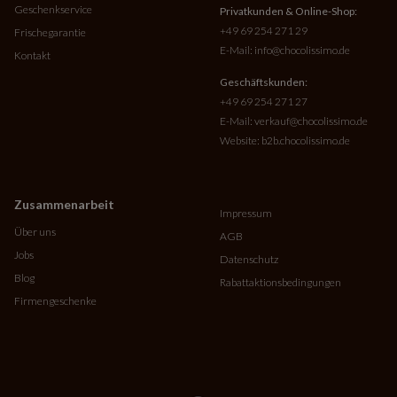
Geschenkservice
Privatkunden & Online-Shop:
+49 69 254 271 29
Frischegarantie
E-Mail:
info@chocolissimo.de
Kontakt
Geschäftskunden:
+49 69 254 271 27
E-Mail:
verkauf@chocolissimo.de
Website:
b2b.chocolissimo.de
Zusammenarbeit
Impressum
Über uns
AGB
Jobs
Datenschutz
Blog
Rabattaktionsbedingungen
Firmengeschenke