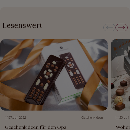
Lesenswert
27. Juli 2022
Geschenkideen
20. Juli
Geschenkideen für den Opa
Woher