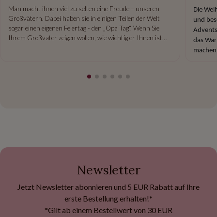
Man macht ihnen viel zu selten eine Freude – unseren
Die Wei
Großvätern. Dabei haben sie in einigen Teilen der Welt
und bes
sogar einen eigenen Feiertag - den „Opa Tag“. Wenn Sie
Adventsk
Ihrem Großvater zeigen wollen, wie wichtig er Ihnen ist
das War
und ihm einfach mal „Danke“ sagen wollen, haben wir hier
machen 
einige
Geschenkideen
vorbereitet.
Newsletter
Jetzt Newsletter abonnieren und 5 EUR Rabatt auf Ihre
erste Bestellung erhalten!*
*Gilt ab einem Bestellwert von 30 EUR