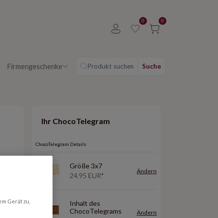
0
0
Firmengeschenke
Produkt suchen
Suche
Ihr ChocoTelegram
ChocoTelegram Details
Größe 3x7
2x8
4x8
Ändern
24.95 EUR*
Preis: 19.99 EUR*
Preis: 32.99 EUR*
em Gerät zu,
Inhalt des
ChocoTelegrams
Ändern