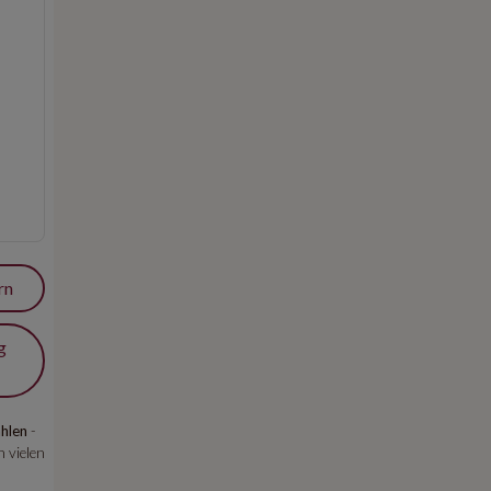
rn
g
hlen
-
 vielen