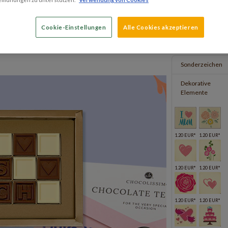
3x7
1x8
Cookie-Einstellungen
Alle Cookies akzeptieren
Preis: 24.95 EUR*
Preis: 13.95 EUR*
Sonderzeichen
Dekorative
Elemente
1.20 EUR*
1.20 EUR*
1.20 EUR*
1.20 EUR*
1.20 EUR*
1.20 EUR*