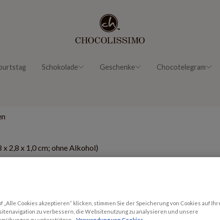
burtstag
Schokolade
Geschenke
Chocotelegram
en
 x 2,8 x 1,0 cm; ohne Alkohol)
2x7
4x7
Preis: 17.99 EUR*
Preis: 27.99 EUR*
 „Alle Cookies akzeptieren“ klicken, stimmen Sie der Speicherung von Cookies auf Ihr
itenavigation zu verbessern, die Websitenutzung zu analysieren und unsere
emühungen zu unterstützen.
Verwendung von Cookies