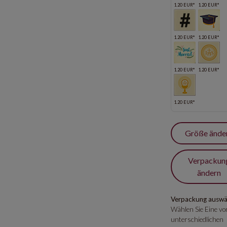
1.20 EUR*
1.20 EUR*
1.20 EUR*
1.20 EUR*
1.20 EUR*
1.20 EUR*
1.20 EUR*
Größe ände
Verpackun
ändern
Verpackung auswä
Wählen Sie Eine von
unterschiedlichen