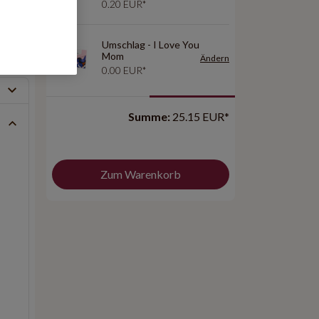
3x8
1x10
0.20 EUR*
Umschlag - I Love You
Preis: 24.95 EUR*
Preis: 27.99 EUR*
Mom
Ändern
0.00 EUR*
Summe:
25.15 EUR*
Zum Warenkorb