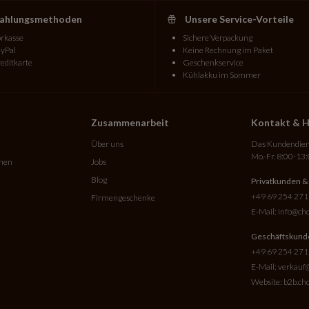
ahlungsmethoden
Unsere Service-Vorteile
rkasse
Sichere Verpackung
yPal
Keine Rechnung im Paket
editkarte
Geschenkservice
Kühlakku im Sommer
Zusammenarbeit
Kontakt & H
Über uns
Das Kundendiens
Mo.-Fr. 8:00-13
onen
Jobs
Blog
Privatkunden &
+49 69 254 271
Firmengeschenke
E-Mail:
info@cho
Geschäftskund
+49 69 254 271
E-Mail:
verkauf@
Website:
b2b.cho