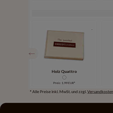
Love Edition
Holz Quattro
EUR*
Preis: 1.99 EUR*
* Alle Preise inkl. MwSt. und zzgl.
Versandkoste