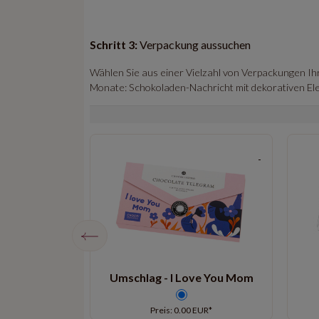
Schritt 3:
Verpackung aussuchen
Wählen Sie aus einer Vielzahl von Verpackungen Ih
Monate: Schokoladen-Nachricht mit dekorativen Ele
hlag in Beige
Umschlag - I Love You Mom
EUR*
Preis: 0.00 EUR*