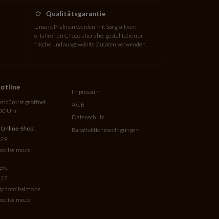
Qualitätsgarantie
Unsere Pralinen werden mit Sorgfalt von
erfahrenen Chocolatiers hergestellt, die nur
frische und ausgewählte Zutaten verwenden.
otline
Impressum
tbüro ist geöffnet
AGB
:00 Uhr
Datenschutz
 Online-Shop:
Rabattaktionsbedingungen
 29
colissimo.de
en:
 27
chocolissimo.de
colissimo.de