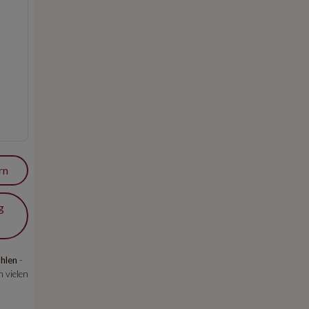
rn
g
hlen
-
 vielen