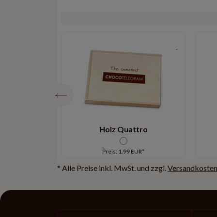
Love Edition
Holz Quattro
EUR*
Preis: 1.99 EUR*
* Alle Preise inkl. MwSt. und zzgl.
Versandkoste