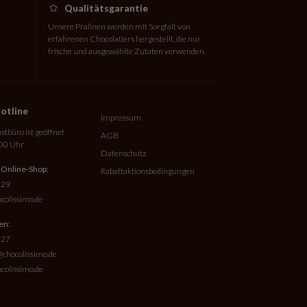
Qualitätsgarantie
Unsere Pralinen werden mit Sorgfalt von
erfahrenen Chocolatiers hergestellt, die nur
frische und ausgewählte Zutaten verwenden.
otline
Impressum
tbüro ist geöffnet
AGB
:00 Uhr
Datenschutz
 Online-Shop:
Rabattaktionsbedingungen
 29
colissimo.de
en:
 27
chocolissimo.de
colissimo.de