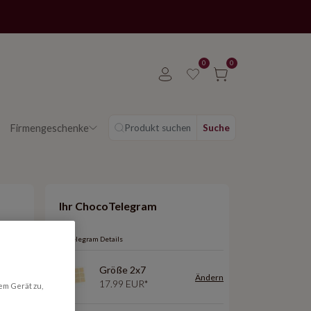
0
0
Firmengeschenke
Produkt suchen
Suche
Ihr ChocoTelegram
ChocoTelegram Details
Größe 2x7
2x8
4x8
Ändern
17.99 EUR*
em Gerät zu,