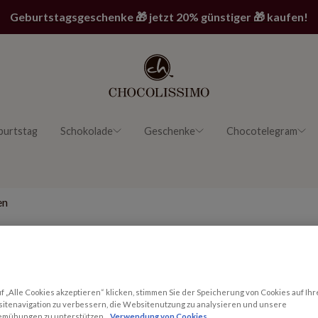
Geburtstagsgeschenke 🎁 jetzt 20% günstiger 🎁 kaufen!
burtstag
Schokolade
Geschenke
Chocotelegram
en
 x 2,8 x 1,0 cm; ohne Alkohol)
2x7
4x7
 „Alle Cookies akzeptieren“ klicken, stimmen Sie der Speicherung von Cookies auf Ihr
itenavigation zu verbessern, die Websitenutzung zu analysieren und unsere
emühungen zu unterstützen.
Verwendung von Cookies