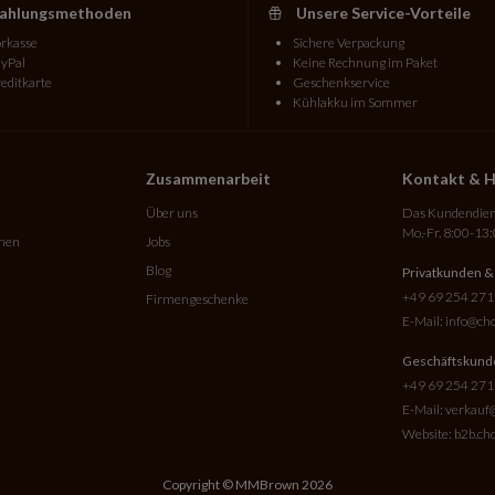
ahlungsmethoden
Unsere Service-Vorteile
rkasse
Sichere Verpackung
yPal
Keine Rechnung im Paket
editkarte
Geschenkservice
Kühlakku im Sommer
Zusammenarbeit
Kontakt & H
Über uns
Das Kundendiens
Mo.-Fr. 8:00-13
onen
Jobs
Blog
Privatkunden &
+49 69 254 271
Firmengeschenke
E-Mail:
info@cho
Geschäftskund
+49 69 254 271
E-Mail:
verkauf@
Website:
b2b.cho
Copyright © MMBrown 2026