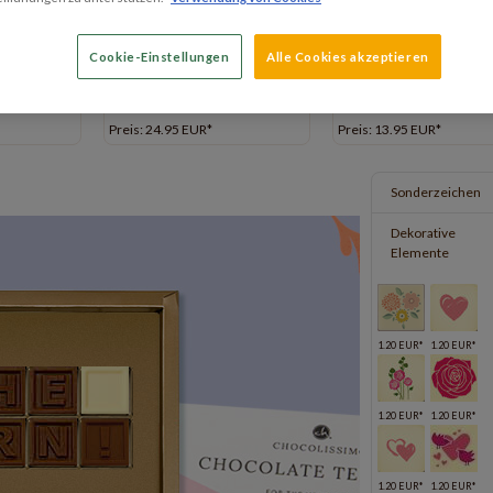
Preis: 17.99 EUR*
Preis: 27.99 EUR*
3x7
1x8
Cookie-Einstellungen
Alle Cookies akzeptieren
Preis: 24.95 EUR*
Preis: 13.95 EUR*
Sonderzeichen
Dekorative
Elemente
1.20 EUR*
1.20 EUR*
1.20 EUR*
1.20 EUR*
1.20 EUR*
1.20 EUR*