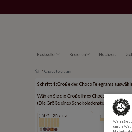
Bestseller
Kreieren
Hochzeit
Ge
Main page
Chocotelegram
Schritt 1:
Größe des ChocoTelegrams auswähl
Wählen Sie die Größe Ihres ChocoTelegrams
(Die Größe eines Schokoladensteins beträgt 2,8
3x7 + 5 Pralinen
1x3
Wenn Sie auf
um die Webs
Marketingb