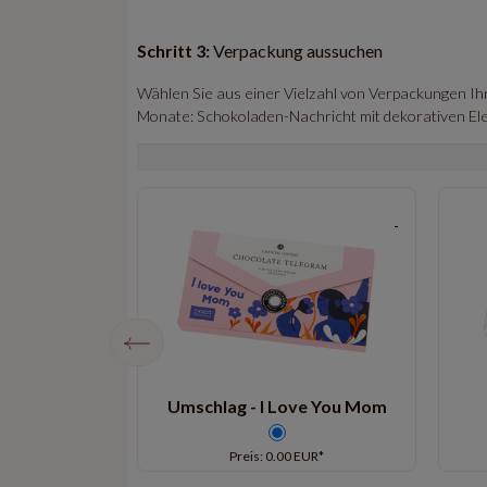
Schritt 3:
Verpackung aussuchen
Wählen Sie aus einer Vielzahl von Verpackungen Ih
Monate: Schokoladen-Nachricht mit dekorativen Ele
hlag in Beige
Umschlag - I Love You Mom
EUR*
Preis: 0.00 EUR*