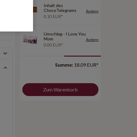
Preis: 19.99 EUR*
Preis: 32.99 EUR*
Inhalt des
ChocoTelegrams
Ändern
3x8
1x10
0.10 EUR*
Umschlag - I Love You
Preis: 24.95 EUR*
Preis: 27.99 EUR*
Mom
Ändern
0.00 EUR*
Summe:
18.09 EUR*
Zum Warenkorb