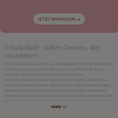
JETZT ANMELDEN
Schokolade: süßer Genuss, der
verzaubert
Schokolade ist nicht einfach nur eine Süßigkeit. Sie ist ein Versprechen
– auf Genuss, auf besondere Momente und auf Qualität, die man
schmeckt. Bei Chocolissimo erwarten Sie erlesene
Schokoladenkreationen und handgefertigte Pralinen, die höchsten
Ansprüchen gerecht werden: gefertigt nach traditionellen Methoden,
verfeinert mit ausgewählten Zutaten und präsentiert in eleganten
Verpackungen. Ob als Geschenk für einen besonderen Menschen oder
als kleiner Verwöhnmoment für sich selbst – unsere Schokoladen und
mehr
Pralinen nach belgischer Tradition machen jeden Augenblick
unvergesslich.