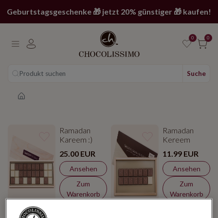
Geburtstagsgeschenke 🎁 jetzt 20% günstiger 🎁 kaufen!
0
0
Produkt suchen
Suche
Main page
Ramadan
Ramadan
Kareem :)
Kereem
25.00 EUR
11.99 EUR
Ansehen
Ansehen
Zum
Zum
Warenkorb
Warenkorb
Dubai Art
Reduziert
-20%