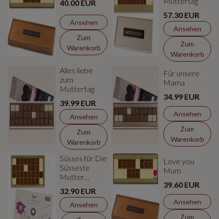
Muttertag
40.00 EUR
57.30 EUR
Ansehen
Ansehen
Zum
Zum
Warenkorb
Warenkorb
Alles liebe
Für unsere
zum
Mama
Muttertag
34.99 EUR
39.99 EUR
Ansehen
Ansehen
Zum
Zum
Warenkorb
Warenkorb
Süsses für Die
Love you
Süsseste
Mum
Mutter
39.60 EUR
Schokolade
32.90 EUR
Ansehen
Ansehen
Zum